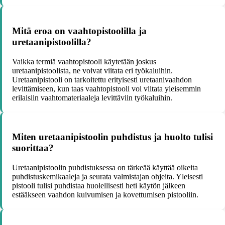
Mitä eroa on vaahtopistoolilla ja
uretaanipistoolilla?
Vaikka termiä vaahtopistooli käytetään joskus
uretaanipistoolista, ne voivat viitata eri työkaluihin.
Uretaanipistooli on tarkoitettu erityisesti uretaanivaahdon
levittämiseen, kun taas vaahtopistooli voi viitata yleisemmin
erilaisiin vaahtomateriaaleja levittäviin työkaluihin.
Miten uretaanipistoolin puhdistus ja huolto tulisi
suorittaa?
Uretaanipistoolin puhdistuksessa on tärkeää käyttää oikeita
puhdistuskemikaaleja ja seurata valmistajan ohjeita. Yleisesti
pistooli tulisi puhdistaa huolellisesti heti käytön jälkeen
estääkseen vaahdon kuivumisen ja kovettumisen pistooliin.