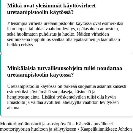
Mitkä ovat yleisimmät käyttövirheet
uretaanipistoolin käytössä?
Yleisimpiä virheitä uretaanipistoolin käytössä ovat esimerkiksi
liian nopea tai hidas vaahdon levitys, epätasainen annostelu,
sekä huolimaton puhdistus ja huolto. Näiden virheiden
seurauksena lopputulos saattaa olla epätasainen ja laadultaan
heikko eristys.
Minkälaisia turvallisuusohjeita tulisi noudattaa
uretaanipistoolin käytössä?
Uretaanipistoolin käytössä on tärkeää suojautua asianmukaisesti
esimerkiksi käyttämällä suojalaseja, käsineitä ja
hengityssuojainta. Lisäksi työskentelytilan tulisi olla hyvin
ilmastoitu ja välttää avotulen läheisyyttä vaahdon levityksen
aikana.
Moottoripyöränosturit ja -nostopöydät – Kätevät apuvälineet
moottoripyörien huoltoon ja säilytykseen
•
Kaapelikiinnikkeet: Johdon