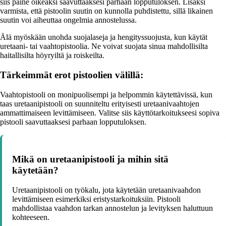
siis paine oikeaksi saavuttaaksesi parhaan lopputuloksen. Lisäksi
varmista, että pistoolin suutin on kunnolla puhdistettu, sillä likainen
suutin voi aiheuttaa ongelmia annostelussa.
Älä myöskään unohda suojalaseja ja hengityssuojusta, kun käytät
uretaani- tai vaahtopistoolia. Ne voivat suojata sinua mahdollisilta
haitallisilta höyryiltä ja roiskeilta.
Tärkeimmät erot pistoolien välillä:
Vaahtopistooli on monipuolisempi ja helpommin käytettävissä, kun
taas uretaanipistooli on suunniteltu erityisesti uretaanivaahtojen
ammattimaiseen levittämiseen. Valitse siis käyttötarkoitukseesi sopiva
pistooli saavuttaaksesi parhaan lopputuloksen.
Mikä on uretaanipistooli ja mihin sitä
käytetään?
Uretaanipistooli on työkalu, jota käytetään uretaanivaahdon
levittämiseen esimerkiksi eristystarkoituksiin. Pistooli
mahdollistaa vaahdon tarkan annostelun ja levityksen haluttuun
kohteeseen.