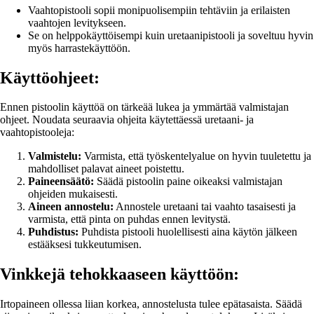
Vaahtopistooli sopii monipuolisempiin tehtäviin ja erilaisten
vaahtojen levitykseen.
Se on helppokäyttöisempi kuin uretaanipistooli ja soveltuu hyvin
myös harrastekäyttöön.
Käyttöohjeet:
Ennen pistoolin käyttöä on tärkeää lukea ja ymmärtää valmistajan
ohjeet. Noudata seuraavia ohjeita käytettäessä uretaani- ja
vaahtopistooleja:
Valmistelu:
Varmista, että työskentelyalue on hyvin tuuletettu ja
mahdolliset palavat aineet poistettu.
Paineensäätö:
Säädä pistoolin paine oikeaksi valmistajan
ohjeiden mukaisesti.
Aineen annostelu:
Annostele uretaani tai vaahto tasaisesti ja
varmista, että pinta on puhdas ennen levitystä.
Puhdistus:
Puhdista pistooli huolellisesti aina käytön jälkeen
estääksesi tukkeutumisen.
Vinkkejä tehokkaaseen käyttöön:
Irtopaineen ollessa liian korkea, annostelusta tulee epätasaista. Säädä