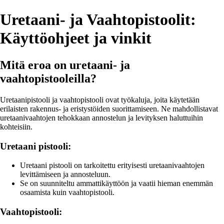
Uretaani- ja Vaahtopistoolit:
Käyttöohjeet ja vinkit
Mitä eroa on uretaani- ja
vaahtopistooleilla?
Uretaanipistooli ja vaahtopistooli ovat työkaluja, joita käytetään
erilaisten rakennus- ja eristystöiden suorittamiseen. Ne mahdollistavat
uretaanivaahtojen tehokkaan annostelun ja levityksen haluttuihin
kohteisiin.
Uretaani pistooli:
Uretaani pistooli on tarkoitettu erityisesti uretaanivaahtojen
levittämiseen ja annosteluun.
Se on suunniteltu ammattikäyttöön ja vaatii hieman enemmän
osaamista kuin vaahtopistooli.
Vaahtopistooli: