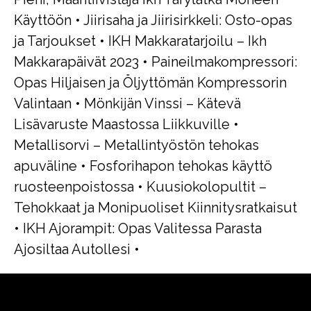
Käyttöön
•
Jiirisaha ja Jiirisirkkeli: Osto-opas
ja Tarjoukset
•
IKH Makkaratarjoilu – Ikh
Makkarapäivät 2023
•
Paineilmakompressori:
Opas Hiljaisen ja Öljyttömän Kompressorin
Valintaan
•
Mönkijän Vinssi – Kätevä
Lisävaruste Maastossa Liikkuville
•
Metallisorvi – Metallintyöstön tehokas
apuväline
•
Fosforihapon tehokas käyttö
ruosteenpoistossa
•
Kuusiokolopultit –
Tehokkaat ja Monipuoliset Kiinnitysratkaisut
•
IKH Ajorampit: Opas Valitessa Parasta
Ajosiltaa Autollesi
•