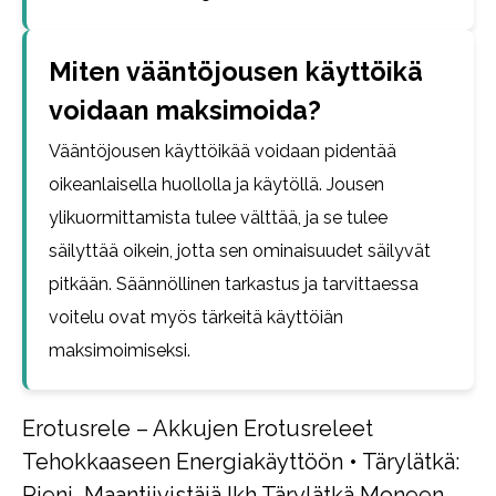
Miten vääntöjousen käyttöikä
voidaan maksimoida?
Vääntöjousen käyttöikää voidaan pidentää
oikeanlaisella huollolla ja käytöllä. Jousen
ylikuormittamista tulee välttää, ja se tulee
säilyttää oikein, jotta sen ominaisuudet säilyvät
pitkään. Säännöllinen tarkastus ja tarvittaessa
voitelu ovat myös tärkeitä käyttöiän
maksimoimiseksi.
Erotusrele – Akkujen Erotusreleet
Tehokkaaseen Energiakäyttöön
•
Tärylätkä:
Pieni, Maantiivistäjä Ikh Tärylätkä Moneen