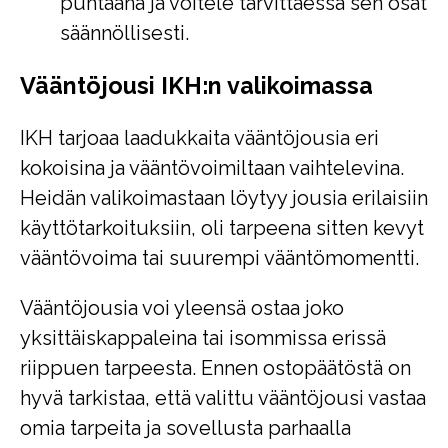
puhtaana ja voitele tarvittaessa sen osat
säännöllisesti.
Vääntöjousi IKH:n valikoimassa
IKH tarjoaa laadukkaita vääntöjousia eri
kokoisina ja vääntövoimiltaan vaihtelevina.
Heidän valikoimastaan löytyy jousia erilaisiin
käyttötarkoituksiin, oli tarpeena sitten kevyt
vääntövoima tai suurempi vääntömomentti.
Vääntöjousia voi yleensä ostaa joko
yksittäiskappaleina tai isommissa erissä
riippuen tarpeesta. Ennen ostopäätöstä on
hyvä tarkistaa, että valittu vääntöjousi vastaa
omia tarpeita ja sovellusta parhaalla