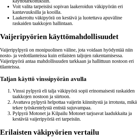
käyttötarkoituksiin.
Voit valita tarpeisiisi sopivan laakeroidun väkipyörän eri
kantavuuksilla ja kooilla.
Laakeroitu väkipyörä on kestävä ja luotettava apuväline
raskaiden taakkojen hallintaan.
Vaijeripyörien käyttömahdollisuudet
Vaijeripylpyrä on monipuolinen väline, jota voidaan hyödyntää niin
nosto- ja vedotilanteissa kuin erilaisten taljojen rakentamisessa.
Vaijeripyörä antaa mahdollisuuden tarkkaan ja hallittuun nostoon eri
tilanteissa.
Taljan käyttö vinssipyörän avulla
Vinssi pylpyrä eli talja väkipyörä sopii erinomaisesti raskaiden
taakkojen nostoon ja siirtoon.
Avattava pylpyrä helpottaa vaijerin kiinnitystä ja irrotusta, mikä
tekee työskentelystä entistä sujuvampaa.
Pylpyrä Motonet ja Kilpailu Motonet tarjoavat laadukkaita ja
kestäviä vaijeripyöriä eri tarpeisiin.
Erilaisten väkipyörien vertailu