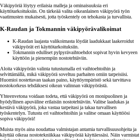
Väkipyöriä löytyy erilaisia malleja ja ominaisuuksia eri
käyttötarkoituksiin. On tärkeää valita oikeanlainen väkipyörä työn
vaatimusten mukaisesti, jotta työskentely on tehokasta ja turvallista.
K-Raudan ja Tokmannin väkipyörävalikoimat
K-Raudan laajasta valikoimasta löydät laadukkaat laakeroidut
väkipyörät eri käyttötarkoituksiin.
Tokmannin edulliset pylpyrävaihtoehdot sopivat hyvin kevyeen
käyttöön ja pienempiin nostotehtäviin.
Aloita väkipyörän valinta tutustumalla eri vaihtoehtoihin ja
selvittämällä, mikä väkipyörä soveltuu parhaiten omiin tarpeisiisi.
Huomioi nostettavan taakan paino, käyttöympäristö sekä tarvittava
nostokorkeus tehdäksesi oikean valinnan väkipyörästä.
Yhteenvetona voidaan todeta, että väkipyörä on monipuolinen ja
hyödyllinen apuväline erilaisiin nostotehtäviin. Valitse laadukas ja
kestävä väkipyörä, joka vastaa tarpeitasi ja takaa turvallisen
työskentelyn. Tutustu eri vaihtoehtoihin ja valitse omaan käyttöösi
sopiva väkipyörä!
Muista myös aina noudattaa valmistajan antamia turvallisuusohjeita ja
käyttää oikeaa nostotekniikkaa väkipyörää käyttäessäsi. Näin varmistat