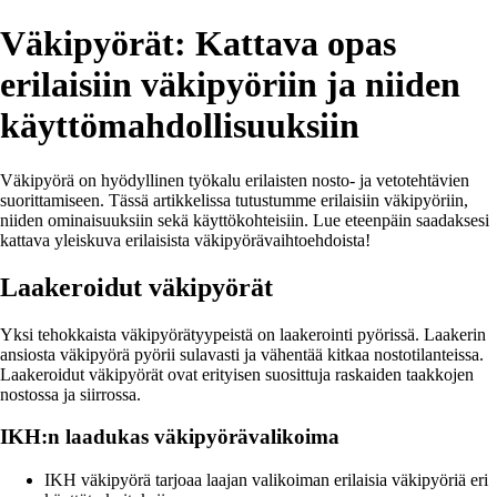
Väkipyörät: Kattava opas
erilaisiin väkipyöriin ja niiden
käyttömahdollisuuksiin
Väkipyörä on hyödyllinen työkalu erilaisten nosto- ja vetotehtävien
suorittamiseen. Tässä artikkelissa tutustumme erilaisiin väkipyöriin,
niiden ominaisuuksiin sekä käyttökohteisiin. Lue eteenpäin saadaksesi
kattava yleiskuva erilaisista väkipyörävaihtoehdoista!
Laakeroidut väkipyörät
Yksi tehokkaista väkipyörätyypeistä on laakerointi pyörissä. Laakerin
ansiosta väkipyörä pyörii sulavasti ja vähentää kitkaa nostotilanteissa.
Laakeroidut väkipyörät ovat erityisen suosittuja raskaiden taakkojen
nostossa ja siirrossa.
IKH:n laadukas väkipyörävalikoima
IKH väkipyörä tarjoaa laajan valikoiman erilaisia väkipyöriä eri