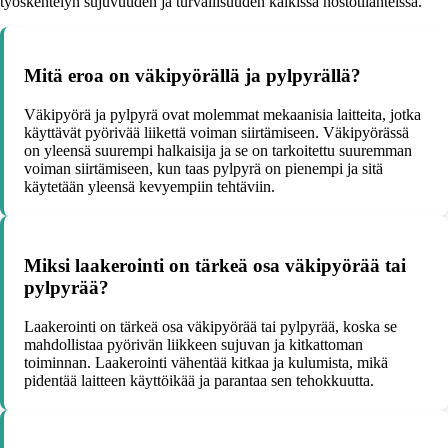
työskentelyn sujuvuuden ja turvallisuuden kaikissa nostotilanteissa.
Mitä eroa on väkipyörällä ja pylpyrällä?
Väkipyörä ja pylpyrä ovat molemmat mekaanisia laitteita, jotka
käyttävät pyörivää liikettä voiman siirtämiseen. Väkipyörässä
on yleensä suurempi halkaisija ja se on tarkoitettu suuremman
voiman siirtämiseen, kun taas pylpyrä on pienempi ja sitä
käytetään yleensä kevyempiin tehtäviin.
Miksi laakerointi on tärkeä osa väkipyörää tai
pylpyrää?
Laakerointi on tärkeä osa väkipyörää tai pylpyrää, koska se
mahdollistaa pyörivän liikkeen sujuvan ja kitkattoman
toiminnan. Laakerointi vähentää kitkaa ja kulumista, mikä
pidentää laitteen käyttöikää ja parantaa sen tehokkuutta.