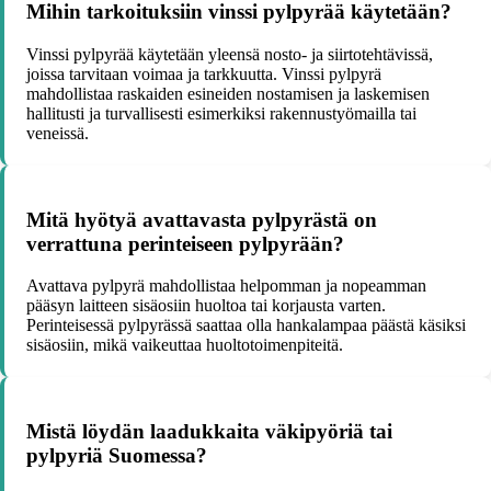
Mihin tarkoituksiin vinssi pylpyrää käytetään?
Vinssi pylpyrää käytetään yleensä nosto- ja siirtotehtävissä,
joissa tarvitaan voimaa ja tarkkuutta. Vinssi pylpyrä
mahdollistaa raskaiden esineiden nostamisen ja laskemisen
hallitusti ja turvallisesti esimerkiksi rakennustyömailla tai
veneissä.
Mitä hyötyä avattavasta pylpyrästä on
verrattuna perinteiseen pylpyrään?
Avattava pylpyrä mahdollistaa helpomman ja nopeamman
pääsyn laitteen sisäosiin huoltoa tai korjausta varten.
Perinteisessä pylpyrässä saattaa olla hankalampaa päästä käsiksi
sisäosiin, mikä vaikeuttaa huoltotoimenpiteitä.
Mistä löydän laadukkaita väkipyöriä tai
pylpyriä Suomessa?