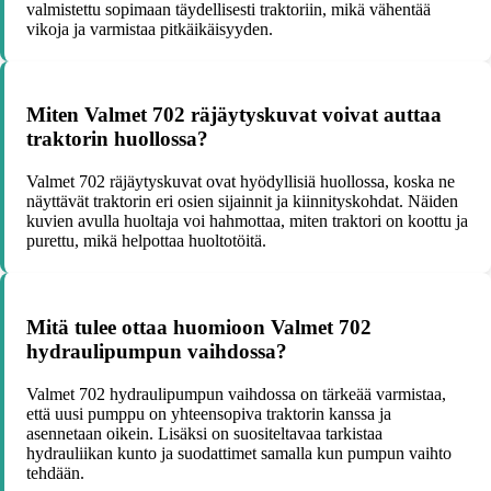
valmistettu sopimaan täydellisesti traktoriin, mikä vähentää
vikoja ja varmistaa pitkäikäisyyden.
Miten Valmet 702 räjäytyskuvat voivat auttaa
traktorin huollossa?
Valmet 702 räjäytyskuvat ovat hyödyllisiä huollossa, koska ne
näyttävät traktorin eri osien sijainnit ja kiinnityskohdat. Näiden
kuvien avulla huoltaja voi hahmottaa, miten traktori on koottu ja
purettu, mikä helpottaa huoltotöitä.
Mitä tulee ottaa huomioon Valmet 702
hydraulipumpun vaihdossa?
Valmet 702 hydraulipumpun vaihdossa on tärkeää varmistaa,
että uusi pumppu on yhteensopiva traktorin kanssa ja
asennetaan oikein. Lisäksi on suositeltavaa tarkistaa
hydrauliikan kunto ja suodattimet samalla kun pumpun vaihto
tehdään.