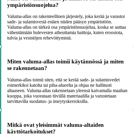
ympäristönsuojelua?
Valuma-allas on rakenteellinen järjestely, joka kerää ja varastoi
sade- ja sulamisvesiä estäen niiden pääsyn ympäristöön.
Valuma-allas on tärkeä osa ympäristönsuojelua, koska se auttaa
vähentämään hulevesien aiheuttamia haittoja, kuten eroosiota,
tulvia ja vesistöjen rehevöitymistä.
Miten valuma-allas toimii käytännössä ja miten
se rakennetaan?
Valuma-allas toimii siten, että se kerää sade- ja sulamisvedet
esimerkiksi katolta tai piha-alueelta ja ohjaa ne hallitusti
altaaseen. Valuma-allas rakennetaan yleensä kaivamalla maahan
kuoppa, joka vuorataan tiiviillä materiaalilla ja varustetaan
tarvittavilla suodatus- ja imeytyskerroksilla.
Mitkä ovat yleisimmät valuma-altaiden
käyttötarkoitukset?