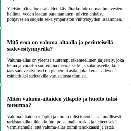
Yleisimmät valuma-altaiden käyttötarkoitukset ovat hulevesien
hallinta, veden laadun parantaminen, tulvien ehkäisy,
pohjavesien suojelu sekä ympäristön viihtyisyyden lisääminen.
Mitä eroa on valuma-altaalla ja perinteisellä
sadevesitynnyrillä?
Valuma-allas on yleensä suurempi rakenteellinen järjestely, joka
kerää ja varastoi suurempia määriä sade- ja sulamisvettä, kun
taas sadevesitynnyri on pienempi astia, joka kerää sadevettä
esimerkiksi sadetakilla varustetusta rännistä.
Miten valuma-altaiden ylläpito ja huolto tulisi
toteuttaa?
Valuma-altaiden ylläpito ja huolto tulisi toteuttaa säännöllisesti
tarkistamalla niiden kunto, poistamalla roskat ja lietteet sekä
varmistamalla, että valuma-allas toimii tehokkaasti ja estää