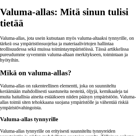
Valuma-allas: Mitä sinun tulisi
tietää
Valuma-allas, jota usein kutsutaan myös valuma-altaaksi tynnyrille, on
tärkeä osa ympäristönsuojelua ja materiaalivirtojen hallintaa
teollisuudessa sekä muissa toimintaympäristöissä. Tässä artikkelissa
pureudumme syvemmin valuma-altaan merkitykseen, toimintaan ja
hyötyihin.
Mikä on valuma-allas?
Valuma-allas on rakenteellinen elementti, joka on suunniteltu
keräämään mahdollisesti saastuneita nesteitä, öljyjä, kemikaaleja tai
muita haitallisia aineita estääkseen niiden pääsyn ympäristöön. Valuma-
allas toimii siten tehokkaana suojana ympäristölle ja vähentää riskiä
ympäristövahingoista.
Valuma-allas tynnyrille
Valuma-allas tynnyrille on erityisesti suunniteltu tynnyreiden