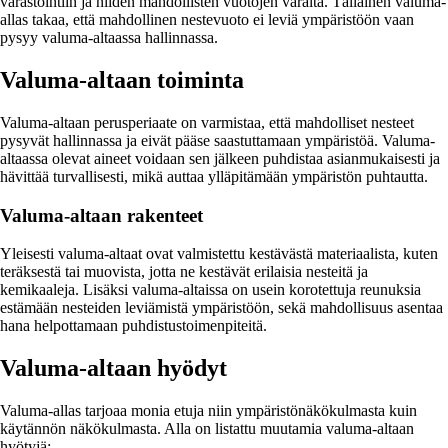
varastointiin ja niiden mahdollisten vuotojen varalta. Tällainen valuma-
allas takaa, että mahdollinen nestevuoto ei leviä ympäristöön vaan
pysyy valuma-altaassa hallinnassa.
Valuma-altaan toiminta
Valuma-altaan perusperiaate on varmistaa, että mahdolliset nesteet
pysyvät hallinnassa ja eivät pääse saastuttamaan ympäristöä. Valuma-
altaassa olevat aineet voidaan sen jälkeen puhdistaa asianmukaisesti ja
hävittää turvallisesti, mikä auttaa ylläpitämään ympäristön puhtautta.
Valuma-altaan rakenteet
Yleisesti valuma-altaat ovat valmistettu kestävästä materiaalista, kuten
teräksestä tai muovista, jotta ne kestävät erilaisia nesteitä ja
kemikaaleja. Lisäksi valuma-altaissa on usein korotettuja reunuksia
estämään nesteiden leviämistä ympäristöön, sekä mahdollisuus asentaa
hana helpottamaan puhdistustoimenpiteitä.
Valuma-altaan hyödyt
Valuma-allas tarjoaa monia etuja niin ympäristönäkökulmasta kuin
käytännön näkökulmasta. Alla on listattu muutamia valuma-altaan
hyötyjä: