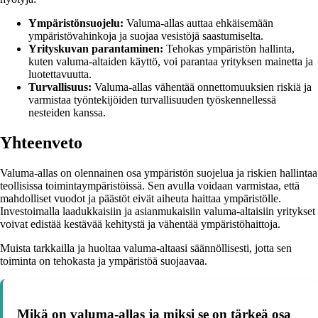
Ympäristönsuojelu:
Valuma-allas auttaa ehkäisemään
ympäristövahinkoja ja suojaa vesistöjä saastumiselta.
Yrityskuvan parantaminen:
Tehokas ympäristön hallinta,
kuten valuma-altaiden käyttö, voi parantaa yrityksen mainetta ja
luotettavuutta.
Turvallisuus:
Valuma-allas vähentää onnettomuuksien riskiä ja
varmistaa työntekijöiden turvallisuuden työskennellessä
nesteiden kanssa.
Yhteenveto
Valuma-allas on olennainen osa ympäristön suojelua ja riskien hallintaa
teollisissa toimintaympäristöissä. Sen avulla voidaan varmistaa, että
mahdolliset vuodot ja päästöt eivät aiheuta haittaa ympäristölle.
Investoimalla laadukkaisiin ja asianmukaisiin valuma-altaisiin yritykset
voivat edistää kestävää kehitystä ja vähentää ympäristöhaittoja.
Muista tarkkailla ja huoltaa valuma-altaasi säännöllisesti, jotta sen
toiminta on tehokasta ja ympäristöä suojaavaa.
Mikä on valuma-allas ja miksi se on tärkeä osa