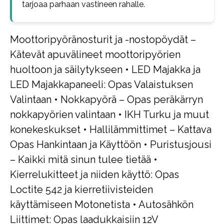
tarjoaa parhaan vastineen rahalle.
Moottoripyöränosturit ja -nostopöydät –
Kätevät apuvälineet moottoripyörien
huoltoon ja säilytykseen
•
LED Majakka ja
LED Majakkapaneeli: Opas Valaistuksen
Valintaan
•
Nokkapyörä – Opas peräkärryn
nokkapyörien valintaan
•
IKH Turku ja muut
konekeskukset
•
Hallilämmittimet – Kattava
Opas Hankintaan ja Käyttöön
•
Puristusjousi
– Kaikki mitä sinun tulee tietää
•
Kierrelukitteet ja niiden käyttö: Opas
Loctite 542 ja kierretiivisteiden
käyttämiseen Motonetista
•
Autosähkön
Liittimet: Opas laadukkaisiin 12V