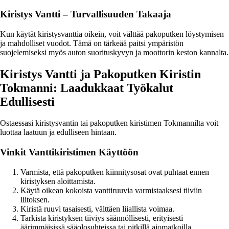
Kiristys Vantti – Turvallisuuden Takaaja
Kun käytät kiristysvanttia oikein, voit välttää pakoputken löystymisen
ja mahdolliset vuodot. Tämä on tärkeää paitsi ympäristön
suojelemiseksi myös auton suorituskyvyn ja moottorin keston kannalta.
Kiristys Vantti ja Pakoputken Kiristin
Tokmanni: Laadukkaat Työkalut
Edullisesti
Ostaessasi kiristysvantin tai pakoputken kiristimen Tokmannilta voit
luottaa laatuun ja edulliseen hintaan.
Vinkit Vanttikiristimen Käyttöön
Varmista, että pakoputken kiinnitysosat ovat puhtaat ennen
kiristyksen aloittamista.
Käytä oikean kokoista vanttiruuvia varmistaaksesi tiiviin
liitoksen.
Kiristä ruuvi tasaisesti, välttäen liiallista voimaa.
Tarkista kiristyksen tiiviys säännöllisesti, erityisesti
äärimmäisissä sääolosuhteissa tai pitkillä ajomatkoilla.