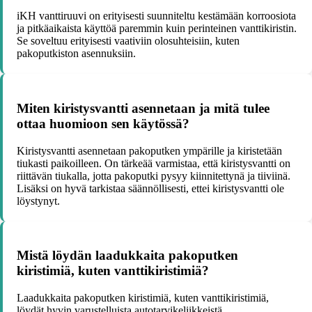
iKH vanttiruuvi on erityisesti suunniteltu kestämään korroosiota
ja pitkäaikaista käyttöä paremmin kuin perinteinen vanttikiristin.
Se soveltuu erityisesti vaativiin olosuhteisiin, kuten
pakoputkiston asennuksiin.
Miten kiristysvantti asennetaan ja mitä tulee
ottaa huomioon sen käytössä?
Kiristysvantti asennetaan pakoputken ympärille ja kiristetään
tiukasti paikoilleen. On tärkeää varmistaa, että kiristysvantti on
riittävän tiukalla, jotta pakoputki pysyy kiinnitettynä ja tiiviinä.
Lisäksi on hyvä tarkistaa säännöllisesti, ettei kiristysvantti ole
löystynyt.
Mistä löydän laadukkaita pakoputken
kiristimiä, kuten vanttikiristimiä?
Laadukkaita pakoputken kiristimiä, kuten vanttikiristimiä,
löydät hyvin varustelluista autotarvikeliikkeistä,