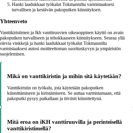
Hanki laadukkaat työkalut Tokmannilta varmistaaksesi
turvallisen ja kestävän pakoputken kiinnityksen.
Yhteenveto
Vanttikiristimen ja Ikh vanttiruuvien oikeaoppinen käyttö on avain
pakoputken turvalliseen ja tehokkaaseen kiinnitykseen. Seuraa yllä
olevia vinkkejä ja hanki laadukkaat työkalut Tokmannilta
varmistaaksesi autosi moitteettoman suorituskyvyn ja ympäristön
suojelemisen.
Mikä on vanttikiristin ja mihin sitä käytetään?
Vanttikiristin on työkalu, jota käytetään pakoputken
kiinnittämiseen ja kiristämiseen. Se auttaa varmistamaan, että
pakoputki pysyy paikallaan ja tiiviisti kiinnitettynä.
Mitä eroa on iKH vanttiruuvilla ja perinteisellä
vanttikiristimellä?