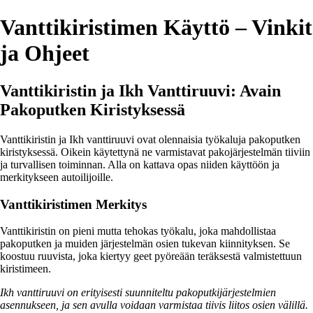
Vanttikiristimen Käyttö – Vinkit
ja Ohjeet
Vanttikiristin ja Ikh Vanttiruuvi: Avain
Pakoputken Kiristyksessä
Vanttikiristin ja Ikh vanttiruuvi ovat olennaisia työkaluja pakoputken
kiristyksessä. Oikein käytettynä ne varmistavat pakojärjestelmän tiiviin
ja turvallisen toiminnan. Alla on kattava opas niiden käyttöön ja
merkitykseen autoilijoille.
Vanttikiristimen Merkitys
Vanttikiristin on pieni mutta tehokas työkalu, joka mahdollistaa
pakoputken ja muiden järjestelmän osien tukevan kiinnityksen. Se
koostuu ruuvista, joka kiertyy geet pyöreään teräksestä valmistettuun
kiristimeen.
Ikh vanttiruuvi on erityisesti suunniteltu pakoputkijärjestelmien
asennukseen, ja sen avulla voidaan varmistaa tiivis liitos osien välillä.