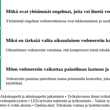
Mitkä ovat yleisimmät ongelmat, joita voi ilmetä ve
Yleisimmät ongelmat vedenerottimessa ovat tukkeutuminen ja suodatt
Miksi on tärkeää valita oikeanlainen vedenerotin k
Oikeanlainen vedenerotin varmistaa, että kompressori toimii tehokkaa
Miten vedenerotin vaikuttaa paineilman laatuun ja 
Vedenerotin parantaa paineilman laatua poistamalla kosteuden, joka v
käyttöikää.
Akkukaapelit ja akkukaapelin jatkaminen
•
Työkaluvaunu ilman työkalu
vedenpitävyyteen
•
LED-työvalot traktoriin ja työkoneisiin – Valaise t
tieto 6 voltin akuista
•
Optima-akut: Tehokasta voimaa ja luotettavuutta