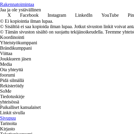
Rakennatoimintaa
Jaa ja ole ystävällinen
X
Facebook
Instagram
LinkedIn
YouTube
Pin
© Ei kopiointia ilman lupaa.
© Sisältöä ei saa kopioida ilman lupaa. Jotkut sivuston linkit voivat ant
© Tämän sivuston sisältö on suojattu tekijänoikeudella. Teemme yhtei
Koordinointi
Yhteistyökumppani
Brändikumppani
Viittaa
Joukkueen jäsen
Media
Ota yhteyttä
foorumi
Pidä silmällä
Rekisteröidy
SoMe
Tiedotuskirje
yhteisössä
Paikalliset kansalaiset
Linkit sivulla
Sivupuu
Tarinoita
Kirjasto