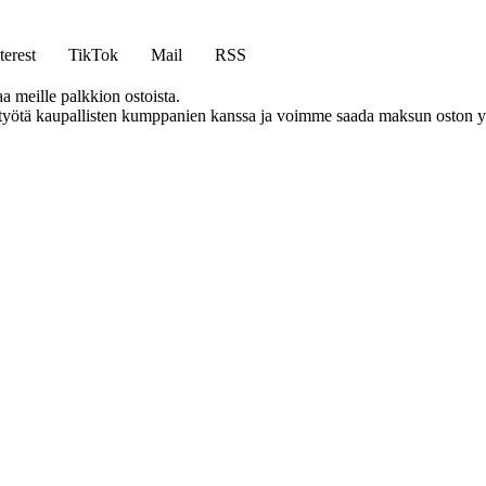
terest
TikTok
Mail
RSS
aa meille palkkion ostoista.
styötä kaupallisten kumppanien kanssa ja voimme saada maksun oston yh