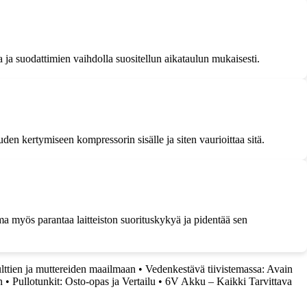
ja suodattimien vaihdolla suositellun aikataulun mukaisesti.
den kertymiseen kompressorin sisälle ja siten vaurioittaa sitä.
ma myös parantaa laitteiston suorituskykyä ja pidentää sen
pulttien ja muttereiden maailmaan
•
Vedenkestävä tiivistemassa: Avain
n
•
Pullotunkit: Osto-opas ja Vertailu
•
6V Akku – Kaikki Tarvittava