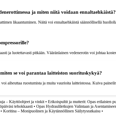
denerottimessa ja miten niitä voidaan ennaltaehkäistä?
imen likaantuminen. Näitä voi ennaltaehkäistä säännöllisellä huollolla 
ompressorille?
sti ja luotettavasti pitkään. Vääränlainen vedenerotin voi johtaa kosteu
miten se voi parantaa laitteiston suorituskykyä?
oi aiheuttaa ruostumista ja muita vaurioita laitteistossa. Kuiva paineil
ja – Käyttöohjeet ja vinkit
•
Erikoispultit ja mutterit: Opas erilaisten 
yöpäiväsi tehokkaasti
•
Opas Hydrauliletkujen Valintaan ja Asentamisee
•
Koritina – Monipuolinen ja Käytännöllinen Säilytysratkaisu
•