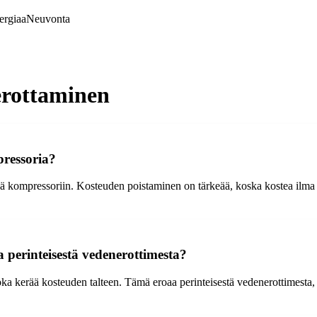
ergiaa
Neuvonta
erottaminen
pressoria?
yä kompressoriin. Kosteuden poistaminen on tärkeää, koska kostea ilma v
a perinteisestä vedenerottimesta?
oka kerää kosteuden talteen. Tämä eroaa perinteisestä vedenerottimesta,