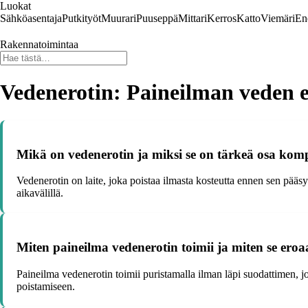
Luokat
Sähköasentaja
Putkityöt
Muurari
Puuseppä
Mittari
Kerros
Katto
Viemäri
En
Rakennatoimintaa
Vedenerotin: Paineilman veden 
Mikä on vedenerotin ja miksi se on tärkeä osa kom
Vedenerotin on laite, joka poistaa ilmasta kosteutta ennen sen pääs
aikavälillä.
Miten paineilma vedenerotin toimii ja miten se eroa
Paineilma vedenerotin toimii puristamalla ilman läpi suodattimen, j
poistamiseen.