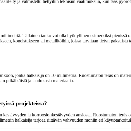
äritelty ja valmistettu tiettyihin teknisiin vaatimuksiin, kun taas pyör
limetriä. Tällainen tanko voi olla hyödyllinen esimerkiksi pienissä rak
seen, koneistukseen tai metallitöihin, joissa tarvitaan tietyn paksuista 
nkoon, jonka halkaisija on 10 millimetriä. Ruostumaton teräs on materia
aan pitkäikäistä ja laadukasta materiaalia.
tyissä projekteissa?
 kestävyyden ja korroosionkestävyyden ansiosta. Ruostumaton teräs on h
limetrin halkaisija tarjoaa riittävän vahvuuden moniin eri käyttötarkoituk