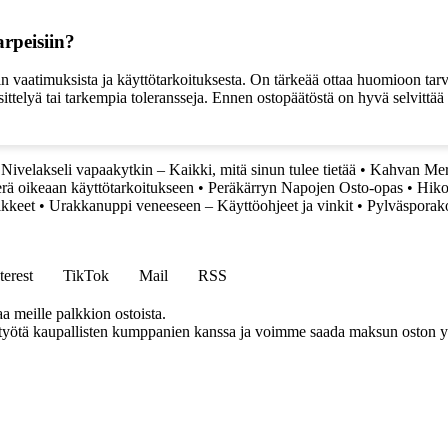
arpeisiin?
in vaatimuksista ja käyttötarkoituksesta. On tärkeää ottaa huomioon tarvi
ttelyä tai tarkempia toleransseja. Ennen ostopäätöstä on hyvä selvittää t
•
Nivelakseli vapaakytkin – Kaikki, mitä sinun tulee tietää
•
Kahvan Merk
terä oikeaan käyttötarkoitukseen
•
Peräkärryn Napojen Osto-opas
•
Hiko
ikkeet
•
Urakkanuppi veneeseen – Käyttöohjeet ja vinkit
•
Pylväsporako
terest
TikTok
Mail
RSS
aa meille palkkion ostoista.
styötä kaupallisten kumppanien kanssa ja voimme saada maksun oston yh