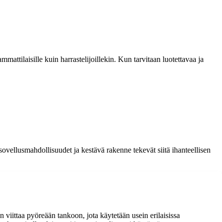
mattilaisille kuin harrastelijoillekin. Kun tarvitaan luotettavaa ja
ovellusmahdollisuudet ja kestävä rakenne tekevät siitä ihanteellisen
n viittaa pyöreään tankoon, jota käytetään usein erilaisissa