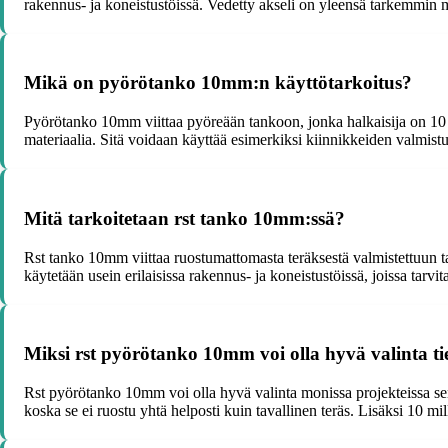
rakennus- ja koneistustöissä. Vedetty akseli on yleensä tarkemmin mä
Mikä on pyörötanko 10mm:n käyttötarkoitus?
Pyörötanko 10mm viittaa pyöreään tankoon, jonka halkaisija on 10 mil
materiaalia. Sitä voidaan käyttää esimerkiksi kiinnikkeiden valmistuk
Mitä tarkoitetaan rst tanko 10mm:ssä?
Rst tanko 10mm viittaa ruostumattomasta teräksestä valmistettuun ta
käytetään usein erilaisissa rakennus- ja koneistustöissä, joissa tarvit
Miksi rst pyörötanko 10mm voi olla hyvä valinta tie
Rst pyörötanko 10mm voi olla hyvä valinta monissa projekteissa sen
koska se ei ruostu yhtä helposti kuin tavallinen teräs. Lisäksi 10 mil