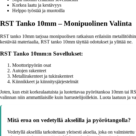
Korkea laatu ja kestävyys
Helppo työstää ja muotoilla
RST Tanko 10mm – Monipuolinen Valinta
RST tanko 10mm tarjoaa monipuolisen ratkaisun erilaisiin metallitöihin. S
kestävää materiaalia, RST tanko 10mm täyttää odotukset ja ylittää ne.
RST Tanko 10mm:n Sovellukset:
Moottoripyörän osat
Autojen rakenteet
Metallirakenteet ja tukirakenteet
Kiinnikkeet ja kiinnitysjärjestelmät
Joten, kun etsit korkealaatuista ja luotettavaa pyörötankoa 10mm tai R
valinnan niin ammattilaisille kuin harrastelijoillekin. Luota laatuun ja
Mitä eroa on vedetyllä akselilla ja pyörötangolla?
Vedetyllä akselilla tarkoitetaan yleisesti akselia, joka on valmistet