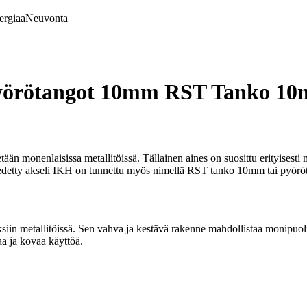
ergiaa
Neuvonta
 Pyörötangot 10mm RST Tanko 1
än monenlaisissa metallitöissä. Tällainen aines on suosittu erityisesti m
. Vedetty akseli IKH on tunnettu myös nimellä RST tanko 10mm tai pyö
in metallitöissä. Sen vahva ja kestävä rakenne mahdollistaa monipuolise
aa ja kovaa käyttöä.