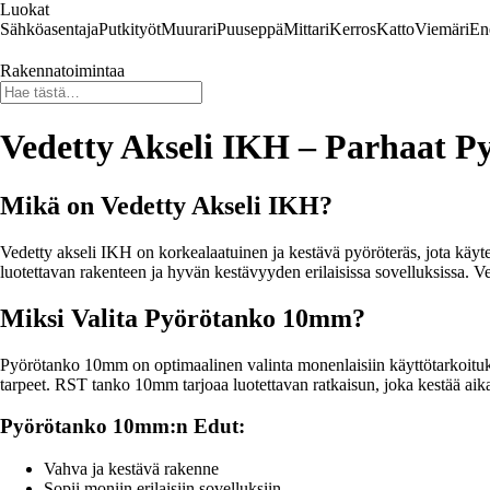
Luokat
Sähköasentaja
Putkityöt
Muurari
Puuseppä
Mittari
Kerros
Katto
Viemäri
En
Rakennatoimintaa
Vedetty Akseli IKH – Parhaat
Mikä on Vedetty Akseli IKH?
Vedetty akseli IKH on korkealaatuinen ja kestävä pyöröteräs, jota käytetä
luotettavan rakenteen ja hyvän kestävyyden erilaisissa sovelluksissa
Miksi Valita Pyörötanko 10mm?
Pyörötanko 10mm on optimaalinen valinta monenlaisiin käyttötarkoituksi
tarpeet. RST tanko 10mm tarjoaa luotettavan ratkaisun, joka kestää aik
Pyörötanko 10mm:n Edut:
Vahva ja kestävä rakenne
Sopii moniin erilaisiin sovelluksiin