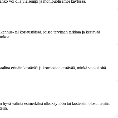
ötanko voi olla yleisempi ja monipuolisempi käytössä.
ennus- tai korjaustöissä, joissa tarvitaan tarkkaa ja kestävää
tankoa.
alina erittäin kestävää ja korroosionkestävää, minkä vuoksi sitä
yvä valinta esimerkiksi ulkokäyttöön tai kosteisiin olosuhteisiin,
siin.