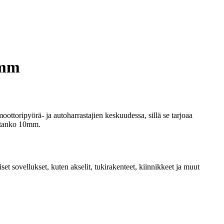
0mm
oottoripyörä- ja autoharrastajien keskuudessa, sillä se tarjoaa
rötanko 10mm.
t sovellukset, kuten akselit, tukirakenteet, kiinnikkeet ja muut