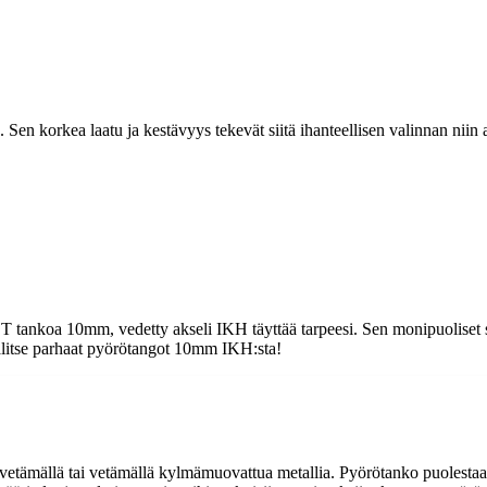
en korkea laatu ja kestävyys tekevät siitä ihanteellisen valinnan niin am
ST tankoa 10mm, vedetty akseli IKH täyttää tarpeesi. Sen monipuoliset s
 valitse parhaat pyörötangot 10mm IKH:sta!
tu vetämällä tai vetämällä kylmämuovattua metallia. Pyörötanko puolestaa