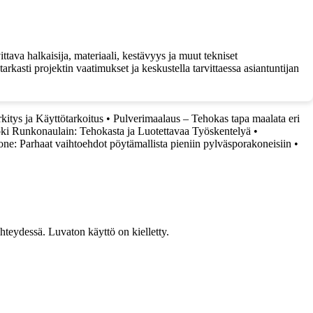
ttava halkaisija, materiaali, kestävyys ja muut tekniset
arkasti projektin vaatimukset ja keskustella tarvittaessa asiantuntijan
itys ja Käyttötarkoitus
•
Pulverimaalaus – Tehokas tapa maalata eri
ki Runkonaulain: Tehokasta ja Luotettavaa Työskentelyä
•
ne: Parhaat vaihtoehdot pöytämallista pieniin pylväsporakoneisiin
•
teydessä. Luvaton käyttö on kielletty.