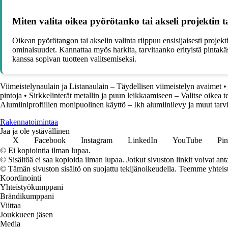
Miten valita oikea pyörötanko tai akseli projektin t
Oikean pyörötangon tai akselin valinta riippuu ensisijaisesti projekt
ominaisuudet. Kannattaa myös harkita, tarvitaanko erityistä pintakäsi
kanssa sopivan tuotteen valitsemiseksi.
Viimeistelynaulain ja Listanaulain – Täydellisen viimeistelyn avaimet
pintoja
•
Sirkkelinterät metallin ja puun leikkaamiseen – Valitse oikea 
Alumiiniprofiilien monipuolinen käyttö – Ikh alumiinilevy ja muut tarv
Rakennatoimintaa
Jaa ja ole ystävällinen
X
Facebook
Instagram
LinkedIn
YouTube
Pin
© Ei kopiointia ilman lupaa.
© Sisältöä ei saa kopioida ilman lupaa. Jotkut sivuston linkit voivat ant
© Tämän sivuston sisältö on suojattu tekijänoikeudella. Teemme yhtei
Koordinointi
Yhteistyökumppani
Brändikumppani
Viittaa
Joukkueen jäsen
Media