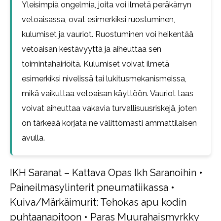
Yleisimpiä ongelmia, joita voi ilmetä peräkärryn
vetoaisassa, ovat esimerkiksi ruostuminen,
kulumiset ja vauriot. Ruostuminen voi heikentää
vetoaisan kestävyyttä ja aiheuttaa sen
toimintahäiriöitä. Kulumiset voivat ilmetä
esimerkiksi nivelissä tai lukitusmekanismeissa,
mikä vaikuttaa vetoaisan käyttöön. Vauriot taas
voivat aiheuttaa vakavia turvallisuusriskejä, joten
on tärkeää korjata ne välittömästi ammattilaisen
avulla.
IKH Saranat – Kattava Opas Ikh Saranoihin
•
Paineilmasylinterit pneumatiikassa
•
Kuiva/Märkäimurit: Tehokas apu kodin
puhtaanapitoon
•
Paras Muurahaismyrkky