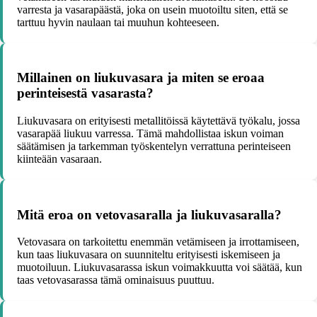
varresta ja vasarapäästä, joka on usein muotoiltu siten, että se
tarttuu hyvin naulaan tai muuhun kohteeseen.
Millainen on liukuvasara ja miten se eroaa
perinteisestä vasarasta?
Liukuvasara on erityisesti metallitöissä käytettävä työkalu, jossa
vasarapää liukuu varressa. Tämä mahdollistaa iskun voiman
säätämisen ja tarkemman työskentelyn verrattuna perinteiseen
kiinteään vasaraan.
Mitä eroa on vetovasaralla ja liukuvasaralla?
Vetovasara on tarkoitettu enemmän vetämiseen ja irrottamiseen,
kun taas liukuvasara on suunniteltu erityisesti iskemiseen ja
muotoiluun. Liukuvasarassa iskun voimakkuutta voi säätää, kun
taas vetovasarassa tämä ominaisuus puuttuu.