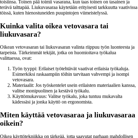
toisiinsa. Toinen pää toimii vasarana, kun taas toinen on tasainen ja
terävä talttapää. Liukuvasaraa käytetään erityisesti tarkkuutta vaativissa
töissä, kuten hienostuneiden puupintojen viimeistelyssä.
Kuinka valita oikea vetovasara tai
liukuvasara?
Oikean vetovasaran tai liukuvasaran valinta riippuu työn luonteesta ja
tarpeista. Tärkeimmät tekijät, jotka on huomioitava työkalua
valittaessa, ovat:
Työn tyyppi: Erilaiset työtehtävät vaativat erilaisia työkaluja.
Esimerkiksi raskaampiin töihin tarvitaan vahvempi ja isompi
vetovasara.
Materiaalit: Jos työskentelet usein erilaisten materiaalien kanssa,
valitse monipuolinen ja kestävä työkalu.
Käyttömukavuus: Valitse työkalu, joka tuntuu mukavalta
kädessäsi ja jonka käyttö on ergonomista.
Miten käyttää vetovasaraa ja liukuvasaraa
oikein?
Oikea käyttötekniikka on tärkeää, jotta saavutat parhaan mahdollisen