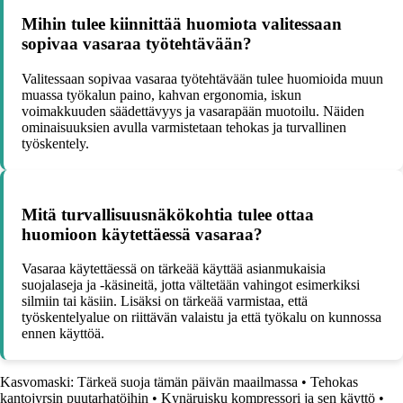
Mihin tulee kiinnittää huomiota valitessaan
sopivaa vasaraa työtehtävään?
Valitessaan sopivaa vasaraa työtehtävään tulee huomioida muun
muassa työkalun paino, kahvan ergonomia, iskun
voimakkuuden säädettävyys ja vasarapään muotoilu. Näiden
ominaisuuksien avulla varmistetaan tehokas ja turvallinen
työskentely.
Mitä turvallisuusnäkökohtia tulee ottaa
huomioon käytettäessä vasaraa?
Vasaraa käytettäessä on tärkeää käyttää asianmukaisia
suojalaseja ja -käsineitä, jotta vältetään vahingot esimerkiksi
silmiin tai käsiin. Lisäksi on tärkeää varmistaa, että
työskentelyalue on riittävän valaistu ja että työkalu on kunnossa
ennen käyttöä.
Kasvomaski: Tärkeä suoja tämän päivän maailmassa
•
Tehokas
kantojyrsin puutarhatöihin
•
Kynäruisku kompressori ja sen käyttö
•