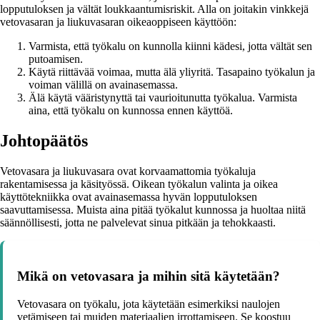
lopputuloksen ja vältät loukkaantumisriskit. Alla on joitakin vinkkejä
vetovasaran ja liukuvasaran oikeaoppiseen käyttöön:
Varmista, että työkalu on kunnolla kiinni kädesi, jotta vältät sen
putoamisen.
Käytä riittävää voimaa, mutta älä yliyritä. Tasapaino työkalun ja
voiman välillä on avainasemassa.
Älä käytä vääristynyttä tai vaurioitunutta työkalua. Varmista
aina, että työkalu on kunnossa ennen käyttöä.
Johtopäätös
Vetovasara ja liukuvasara ovat korvaamattomia työkaluja
rakentamisessa ja käsityössä. Oikean työkalun valinta ja oikea
käyttötekniikka ovat avainasemassa hyvän lopputuloksen
saavuttamisessa. Muista aina pitää työkalut kunnossa ja huoltaa niitä
säännöllisesti, jotta ne palvelevat sinua pitkään ja tehokkaasti.
Mikä on vetovasara ja mihin sitä käytetään?
Vetovasara on työkalu, jota käytetään esimerkiksi naulojen
vetämiseen tai muiden materiaalien irrottamiseen. Se koostuu