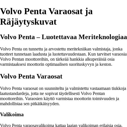
Volvo Penta Varaosat ja
Räjäytyskuvat
Volvo Penta – Luotettavaa Meriteknologiaa
Volvo Penta on tunnettu ja arvostettu meritekniikan valmistaja, jonka
tuotteet tunnetaan laadusta ja luotettavuudestaan. Kun tarvitset varaosia
Volvo Pentan moottoreihin, on tärkeää hankkia alkuperäisiä osia
varmistaaksesi moottorin optimaalisen suorituskyvyn ja keston.
Volvo Penta Varaosat
Volvo Penta varaosat on suunniteltu ja valmistettu vastaamaan tiukkoja
laatustandardeja, jotta ne sopivat täydellisesti Volvo Pentan
moottoreihin. Varaosien käyttö varmistaa moottorin toimivuuden ja
mahdollistaa sen pitkäikäisyyden.
Valikoima
Volvo Penta varaosavalikoima kattaa laajan valikoiman erilaisia osia,