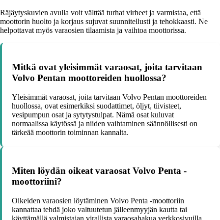
Räjäytyskuvien avulla voit välttää turhat virheet ja varmistaa, että
moottorin huolto ja korjaus sujuvat suunnitellusti ja tehokkaasti. Ne
helpottavat myös varaosien tilaamista ja vaihtoa moottorissa.
Mitkä ovat yleisimmät varaosat, joita tarvitaan
Volvo Pentan moottoreiden huollossa?
Yleisimmät varaosat, joita tarvitaan Volvo Pentan moottoreiden
huollossa, ovat esimerkiksi suodattimet, öljyt, tiivisteet,
vesipumpun osat ja sytytystulpat. Nämä osat kuluvat
normaalissa käytössä ja niiden vaihtaminen säännöllisesti on
tärkeää moottorin toiminnan kannalta.
Miten löydän oikeat varaosat Volvo Penta -
moottoriini?
Oikeiden varaosien löytäminen Volvo Penta -moottoriin
kannattaa tehdä joko valtuutetun jälleenmyyjän kautta tai
käyttämällä valmistajan virallista varaosahakua verkkosivuilla.