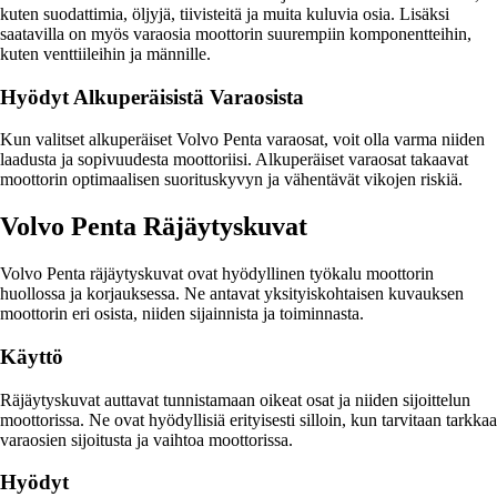
kuten suodattimia, öljyjä, tiivisteitä ja muita kuluvia osia. Lisäksi
saatavilla on myös varaosia moottorin suurempiin komponentteihin,
kuten venttiileihin ja männille.
Hyödyt Alkuperäisistä Varaosista
Kun valitset alkuperäiset Volvo Penta varaosat, voit olla varma niiden
laadusta ja sopivuudesta moottoriisi. Alkuperäiset varaosat takaavat
moottorin optimaalisen suorituskyvyn ja vähentävät vikojen riskiä.
Volvo Penta Räjäytyskuvat
Volvo Penta räjäytyskuvat ovat hyödyllinen työkalu moottorin
huollossa ja korjauksessa. Ne antavat yksityiskohtaisen kuvauksen
moottorin eri osista, niiden sijainnista ja toiminnasta.
Käyttö
Räjäytyskuvat auttavat tunnistamaan oikeat osat ja niiden sijoittelun
moottorissa. Ne ovat hyödyllisiä erityisesti silloin, kun tarvitaan tarkkaa
varaosien sijoitusta ja vaihtoa moottorissa.
Hyödyt