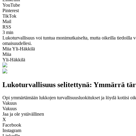
YouTube
Pinterest
TikTok
Mail
RSS
3 min
Lukoturvallisuus voi tuntua monimutkaiselta, mutta oikeilla tiedoilla v
omaisuudellesi.
Miia Yli-Häkkilä
Miia
Yli-Häkkilä
Lukoturvallisuus selitettynä: Ymmärrä tär
Opi ymmärtämään lukkojen turvallisuusluokitukset ja löydä kotiisi oi
Vakuus
Vakuus
Jaa ja ole ystävällinen
X
Facebook
Instagram
LinkedIn