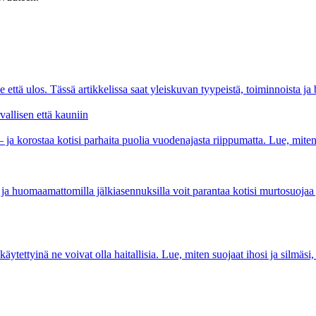
e että ulos. Tässä artikkelissa saat yleiskuvan tyypeistä, toiminnoista ja 
vallisen että kauniin
– ja korostaa kotisi parhaita puolia vuodenajasta riippumatta. Lue, miten 
lä ja huomaamattomilla jälkiasennuksilla voit parantaa kotisi murtosuoja
ytettyinä ne voivat olla haitallisia. Lue, miten suojaat ihosi ja silmäsi, 