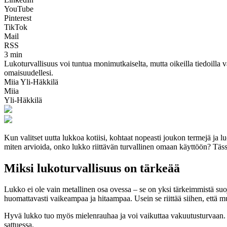
YouTube
Pinterest
TikTok
Mail
RSS
3 min
Lukoturvallisuus voi tuntua monimutkaiselta, mutta oikeilla tiedoilla v
omaisuudellesi.
Miia Yli-Häkkilä
Miia
Yli-Häkkilä
Kun valitset uutta lukkoa kotiisi, kohtaat nopeasti joukon termejä ja l
miten arvioida, onko lukko riittävän turvallinen omaan käyttöön? Tässä
Miksi lukoturvallisuus on tärkeää
Lukko ei ole vain metallinen osa ovessa – se on yksi tärkeimmistä suo
huomattavasti vaikeampaa ja hitaampaa. Usein se riittää siihen, että m
Hyvä lukko tuo myös mielenrauhaa ja voi vaikuttaa vakuutusturvaan. U
sattuessa.