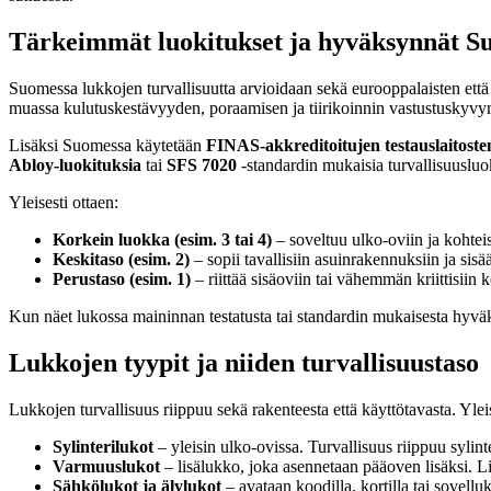
Tärkeimmät luokitukset ja hyväksynnät S
Suomessa lukkojen turvallisuutta arvioidaan sekä eurooppalaisten että
muassa kulutuskestävyyden, poraamisen ja tiirikoinnin vastustuskyvyn
Lisäksi Suomessa käytetään
FINAS-akkreditoitujen testauslaitoste
Abloy-luokituksia
tai
SFS 7020
-standardin mukaisia turvallisuusluok
Yleisesti ottaen:
Korkein luokka (esim. 3 tai 4)
– soveltuu ulko-oviin ja kohteisi
Keskitaso (esim. 2)
– sopii tavallisiin asuinrakennuksiin ja sis
Perustaso (esim. 1)
– riittää sisäoviin tai vähemmän kriittisiin k
Kun näet lukossa maininnan testatusta tai standardin mukaisesta hyväksy
Lukkojen tyypit ja niiden turvallisuustaso
Lukkojen turvallisuus riippuu sekä rakenteesta että käyttötavasta. Yle
Sylinterilukot
– yleisin ulko-ovissa. Turvallisuus riippuu sylinter
Varmuuslukot
– lisälukko, joka asennetaan pääoven lisäksi. L
Sähkölukot ja älylukot
– avataan koodilla, kortilla tai sovellu