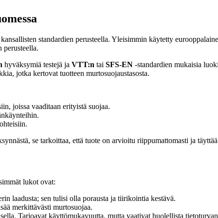
uomessa
 kansallisten standardien perusteella. Yleisimmin käytetty eurooppalain
 perusteella.
n
hyväksymiä testejä ja
VTT:n
tai
SFS-EN
-standardien mukaisia luoki
kia, jotka kertovat tuotteen murtosuojaustasosta.
in, joissa vaaditaan erityistä suojaa.
äänkäynteihin.
ohteisiin.
nnästä, se tarkoittaa, että tuote on arvioitu riippumattomasti ja täyttää 
isimmät lukot ovat:
in laadusta; sen tulisi olla porausta ja tiirikointia kestävä.
isää merkittävästi murtosuojaa.
ksella. Tarjoavat käyttömukavuutta, mutta vaativat huolellista tietoturva