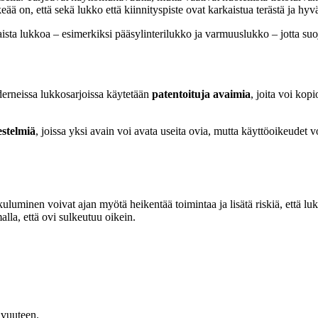
eää on, että sekä lukko että kiinnityspiste ovat karkaistua terästä ja hy
laista lukkoa – esimerkiksi pääsylinterilukko ja varmuuslukko – jotta s
derneissa lukkosarjoissa käytetään
patentoituja avaimia
, joita voi kopi
estelmiä
, joissa yksi avain voi avata useita ovia, mutta käyttöoikeudet v
a kuluminen voivat ajan myötä heikentää toimintaa ja lisätä riskiä, että
alla, että ovi sulkeutuu oikein.
avuuteen.