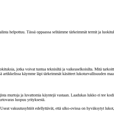
alinta helpottuu. Tässä oppaassa selitämme tärkeimmät termit ja luokituks
uokituksia, jotka voivat tuntua teknisiltä ja vaikeaselkoisilta. Mitä tar
 artikkelissa käymme läpi tärkeimmät käsitteet lukoturvallisuuden maail
jista murtoja ja luvattomia käyntejä vastaan. Laadukas lukko ei tee kod
urtovaras luopuu yrityksestä.
seat vakuutusyhtiöt edellyttävät, että ulko-ovissa on hyväksytyt lukot