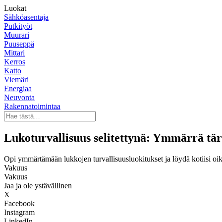
Luokat
Sähköasentaja
Putkityöt
Muurari
Puuseppä
Mittari
Kerros
Katto
Viemäri
Energiaa
Neuvonta
Rakennatoimintaa
Lukoturvallisuus selitettynä: Ymmärrä tär
Opi ymmärtämään lukkojen turvallisuusluokitukset ja löydä kotiisi oi
Vakuus
Vakuus
Jaa ja ole ystävällinen
X
Facebook
Instagram
LinkedIn