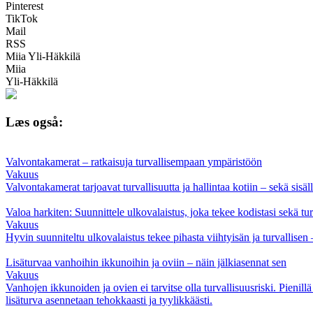
Pinterest
TikTok
Mail
RSS
Miia Yli-Häkkilä
Miia
Yli-Häkkilä
Læs også:
Valvontakamerat – ratkaisuja turvallisempaan ympäristöön
Vakuus
Valvontakamerat tarjoavat turvallisuutta ja hallintaa kotiin – sekä sisäll
Valoa harkiten: Suunnittele ulkovalaistus, joka tekee kodistasi sekä tur
Vakuus
Hyvin suunniteltu ulkovalaistus tekee pihasta viihtyisän ja turvallisen 
Lisäturvaa vanhoihin ikkunoihin ja oviin – näin jälkiasennat sen
Vakuus
Vanhojen ikkunoiden ja ovien ei tarvitse olla turvallisuusriski. Pienil
lisäturva asennetaan tehokkaasti ja tyylikkäästi.