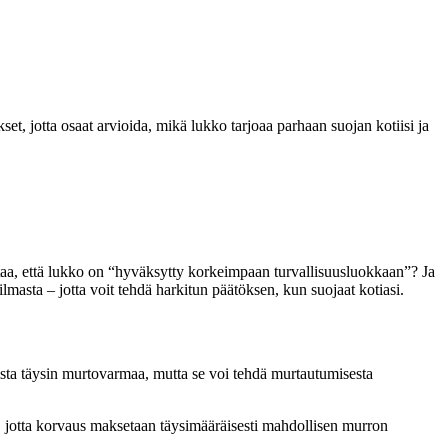
et, jotta osaat arvioida, mikä lukko tarjoaa parhaan suojan kotiisi ja
koittaa, että lukko on “hyväksytty korkeimpaan turvallisuusluokkaan”? Ja
masta – jotta voit tehdä harkitun päätöksen, kun suojaat kotiasi.
ista täysin murtovarmaa, mutta se voi tehdä murtautumisesta
, jotta korvaus maksetaan täysimääräisesti mahdollisen murron