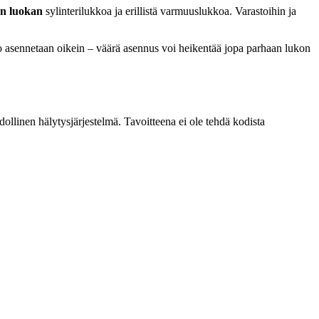
n luokan
sylinterilukkoa ja erillistä varmuuslukkoa. Varastoihin ja
ko asennetaan oikein – väärä asennus voi heikentää jopa parhaan lukon
ollinen hälytysjärjestelmä. Tavoitteena ei ole tehdä kodista