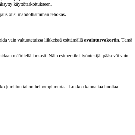
väksytty käyttötarkoitukseen.
uojaus olisi mahdollisimman tehokas.
oida vain valtuutetuissa liikkeissä esittämällä
avainturvakortin
. Tämä
oidaan määritellä tarkasti. Näin esimerkiksi työntekijät pääsevät vain
 lukko jumittuu tai on helpompi murtaa. Lukkoa kannattaa huoltaa