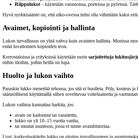
Riippulukot
– käytetään varastoissa, porteissa ja pyörissä. Tärk
Hyvä nyrkkisääntö on, että ulko-ovessa tulisi olla vähintään kaksi eri
Avaimet, kopiointi ja hallinta
Lukon turvallisuus on yhtä vahva kuin avainten hallinta. Monissa mo
estää luvattomien kopioiden teon.
Kerrostaloissa ja yrityksissä käytetään usein
sarjoitettuja lukitusjärj
niihin tiloihin, joihin heillä on lupa.
Huolto ja lukon vaihto
Paraskin lukko menettää tehonsa, jos sitä ei huolleta. Pöly, kosteus j
säännöllisesti käyttämällä siihen soveltuvaa voiteluainetta ja varmistam
Lukon vaihtoa kannattaa harkita, jos:
avain on kadonnut tai varastettu,
lukko on yli 10–15 vuotta vanha,
tai muutat asuntoon, jossa et tunne avainhistoriaa.
Uusi, korkealuokiteltu lukko on sijoitus turvallisuuteen ja asumismuk