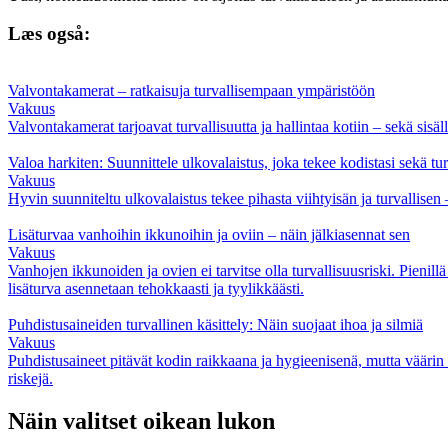
Læs også:
Valvontakamerat – ratkaisuja turvallisempaan ympäristöön
Vakuus
Valvontakamerat tarjoavat turvallisuutta ja hallintaa kotiin – sekä sisäll
Valoa harkiten: Suunnittele ulkovalaistus, joka tekee kodistasi sekä tur
Vakuus
Hyvin suunniteltu ulkovalaistus tekee pihasta viihtyisän ja turvallisen 
Lisäturvaa vanhoihin ikkunoihin ja oviin – näin jälkiasennat sen
Vakuus
Vanhojen ikkunoiden ja ovien ei tarvitse olla turvallisuusriski. Pienil
lisäturva asennetaan tehokkaasti ja tyylikkäästi.
Puhdistusaineiden turvallinen käsittely: Näin suojaat ihoa ja silmiä
Vakuus
Puhdistusaineet pitävät kodin raikkaana ja hygieenisenä, mutta väärin kä
riskejä.
Näin valitset oikean lukon