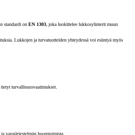
en standardi on
EN 1303
, joka luokittelee lukkosylinterit muun
tuksia. Lukkojen ja turvatuotteiden yhteydessä voi esiintyä myös
tietyt turvallisuusvaatimukset.
n ja varajärjestelmän huomioimista.