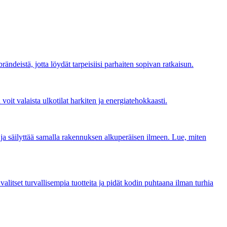
brändeistä, jotta löydät tarpeisiisi parhaiten sopivan ratkaisun.
voit valaista ulkotilat harkiten ja energiatehokkaasti.
a ja säilyttää samalla rakennuksen alkuperäisen ilmeen. Lue, miten
valitset turvallisempia tuotteita ja pidät kodin puhtaana ilman turhia