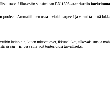
llisuustaso. Ulko-oviin suositellaan
EN 1303 -standardin korkeimma
än
puoleen. Ammattilainen osaa arvioida tarpeesi ja varmistaa, että luk
uihin keinoihin, kuten tukevat ovet, ikkunalukot, ulkovalaistus ja mahd
 sisään – ja jossa sinä voit tuntea olosi turvalliseksi.