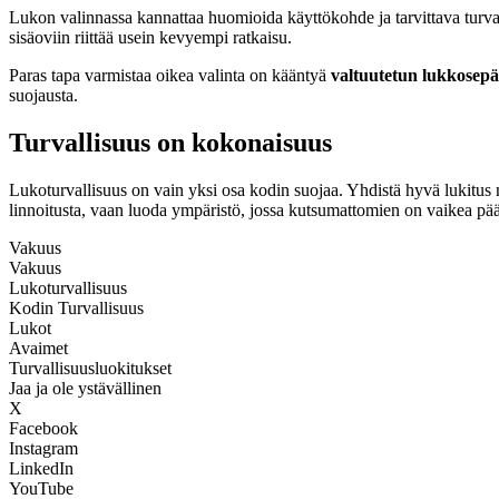
Lukon valinnassa kannattaa huomioida käyttökohde ja tarvittava turva
sisäoviin riittää usein kevyempi ratkaisu.
Paras tapa varmistaa oikea valinta on kääntyä
valtuutetun lukkosep
suojausta.
Turvallisuus on kokonaisuus
Lukoturvallisuus on vain yksi osa kodin suojaa. Yhdistä hyvä lukitus m
linnoitusta, vaan luoda ympäristö, jossa kutsumattomien on vaikea päästä
Vakuus
Vakuus
Lukoturvallisuus
Kodin Turvallisuus
Lukot
Avaimet
Turvallisuusluokitukset
Jaa ja ole ystävällinen
X
Facebook
Instagram
LinkedIn
YouTube