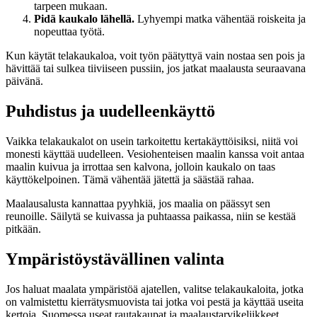
tarpeen mukaan.
Pidä kaukalo lähellä.
Lyhyempi matka vähentää roiskeita ja
nopeuttaa työtä.
Kun käytät telakaukaloa, voit työn päätyttyä vain nostaa sen pois ja
hävittää tai sulkea tiiviiseen pussiin, jos jatkat maalausta seuraavana
päivänä.
Puhdistus ja uudelleenkäyttö
Vaikka telakaukalot on usein tarkoitettu kertakäyttöisiksi, niitä voi
monesti käyttää uudelleen. Vesiohenteisen maalin kanssa voit antaa
maalin kuivua ja irrottaa sen kalvona, jolloin kaukalo on taas
käyttökelpoinen. Tämä vähentää jätettä ja säästää rahaa.
Maalausalusta kannattaa pyyhkiä, jos maalia on päässyt sen
reunoille. Säilytä se kuivassa ja puhtaassa paikassa, niin se kestää
pitkään.
Ympäristöystävällinen valinta
Jos haluat maalata ympäristöä ajatellen, valitse telakaukaloita, jotka
on valmistettu kierrätysmuovista tai jotka voi pestä ja käyttää useita
kertoja. Suomessa useat rautakaupat ja maalaustarvikeliikkeet