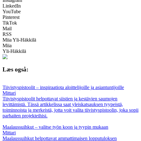
Instagram
LinkedIn
YouTube
Pinterest
TikTok
Mail
RSS
Miia Yli-Häkkilä
Miia
Yli-Häkkilä
Læs også:
Tiivistyspistoolit – inspiraatiota aloittelijoille ja asiantuntijoille
Mittari
Tiivistyspistoolit helpottavat siistien ja kestävien saumojen
levittämistä. Tässä artikkelissa saat yleiskatsauksen tyypeistä,
toiminnoista ja merkeistä, jotta voit valita tiivistyspistoolin, joka sopii
parhaiten projekteihisi.
Maalaussuihkut – valitse työn koon ja tyypin mukaan
Mittari
Maalaussuihkut helpottavat ammattimaisen lopputuloksen