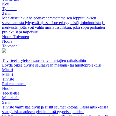
Koti
Työkalut
2 min
Maalaussuihkut helpottavat ammattimaisen lopputuloksen
saavuttamista lyhyessä ajassa. Lue eri tyypeistä, toiminnoista ja
merkeistä, jotta voit valita maalaussuihkun, joka sopii parhaiten
projektiisi ja tarpeisiisi.
Noora Toivonen
Noora
Toivonen
Tiivisteet – yleiskatsaus eri valmistajien ratkaisuihin
Löydä oikea tiiviste seuraavaan maalaus- tai huoltoprojektiisi
Mittari
Mittari
Tiiviste
Rakentaminen
Huolto
Tee-se-itse
Materiaalit
5 min
Tiiviste varmistaa tiiviit ja siistit saumat kotona. Tässä artikkelissa
saat yleiskatsauksen yleisimmistä tyypeistä, niiden