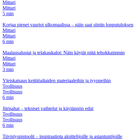
Mittari
Mittari
5 min
Korjaa pienet vauriot ulkomaalissa – näin saat siistin lopputuloksen
Mittari
Mittari
6 min
Maalausalustat ja telakaukalot: Näin käytät niitä tehokkaimmin
Mittari
Mittari
3 min
Yleiskatsaus keittiöaltaiden materiaaleihin ja tyyppeihin
Teollisuus
Teollisuus
6 min
Jiirisahat – tekniset vaihtelut ja käytännön edut
Teollisuus
Teollisuus
6 min
Tiivistyspistoolit – inspiraatiota aloittelijoille ja asiantuntijoille