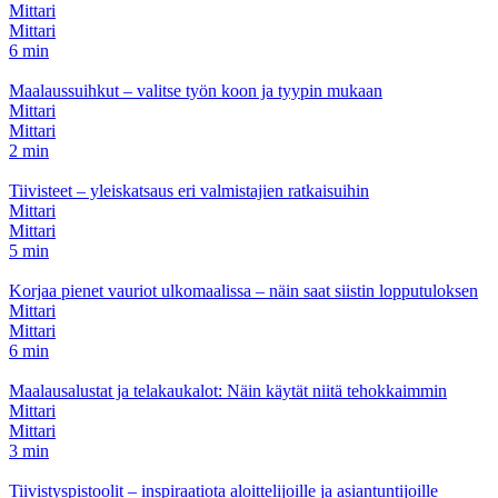
Mittari
Mittari
6 min
Maalaussuihkut – valitse työn koon ja tyypin mukaan
Mittari
Mittari
2 min
Tiivisteet – yleiskatsaus eri valmistajien ratkaisuihin
Mittari
Mittari
5 min
Korjaa pienet vauriot ulkomaalissa – näin saat siistin lopputuloksen
Mittari
Mittari
6 min
Maalausalustat ja telakaukalot: Näin käytät niitä tehokkaimmin
Mittari
Mittari
3 min
Tiivistyspistoolit – inspiraatiota aloittelijoille ja asiantuntijoille