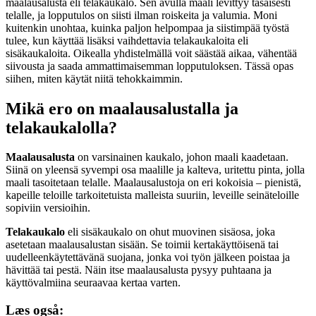
maalausalusta eli telakaukalo. Sen avulla maali levittyy tasaisesti
telalle, ja lopputulos on siisti ilman roiskeita ja valumia. Moni
kuitenkin unohtaa, kuinka paljon helpompaa ja siistimpää työstä
tulee, kun käyttää lisäksi vaihdettavia telakaukaloita eli
sisäkaukaloita. Oikealla yhdistelmällä voit säästää aikaa, vähentää
siivousta ja saada ammattimaisemman lopputuloksen. Tässä opas
siihen, miten käytät niitä tehokkaimmin.
Mikä ero on maalausalustalla ja
telakaukalolla?
Maalausalusta
on varsinainen kaukalo, johon maali kaadetaan.
Siinä on yleensä syvempi osa maalille ja kalteva, uritettu pinta, jolla
maali tasoitetaan telalle. Maalausalustoja on eri kokoisia – pienistä,
kapeille teloille tarkoitetuista malleista suuriin, leveille seinäteloille
sopiviin versioihin.
Telakaukalo
eli sisäkaukalo on ohut muovinen sisäosa, joka
asetetaan maalausalustan sisään. Se toimii kertakäyttöisenä tai
uudelleenkäytettävänä suojana, jonka voi työn jälkeen poistaa ja
hävittää tai pestä. Näin itse maalausalusta pysyy puhtaana ja
käyttövalmiina seuraavaa kertaa varten.
Læs også: