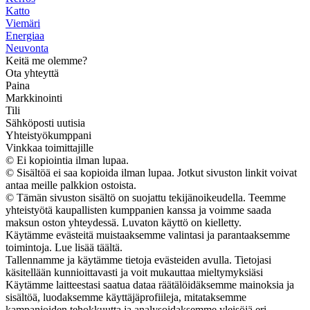
Katto
Viemäri
Energiaa
Neuvonta
Keitä me olemme?
Ota yhteyttä
Paina
Markkinointi
Tili
Sähköposti uutisia
Yhteistyökumppani
Vinkkaa toimittajille
© Ei kopiointia ilman lupaa.
© Sisältöä ei saa kopioida ilman lupaa. Jotkut sivuston linkit voivat
antaa meille palkkion ostoista.
© Tämän sivuston sisältö on suojattu tekijänoikeudella. Teemme
yhteistyötä kaupallisten kumppanien kanssa ja voimme saada
maksun oston yhteydessä. Luvaton käyttö on kielletty.
Käytämme evästeitä muistaaksemme valintasi ja parantaaksemme
toimintoja. Lue lisää täältä.
Tallennamme ja käytämme tietoja evästeiden avulla. Tietojasi
käsitellään kunnioittavasti ja voit mukauttaa mieltymyksiäsi
Käytämme laitteestasi saatua dataa räätälöidäksemme mainoksia ja
sisältöä, luodaksemme käyttäjäprofiileja, mitataksemme
kampanjoiden tehokkuutta ja analysoidaksemme yleisöjä eri