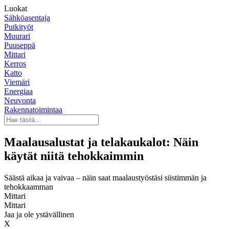
Luokat
Sähköasentaja
Putkityöt
Muurari
Puuseppä
Mittari
Kerros
Katto
Viemäri
Energiaa
Neuvonta
Rakennatoimintaa
Maalausalustat ja telakaukalot: Näin
käytät niitä tehokkaimmin
Säästä aikaa ja vaivaa – näin saat maalaustyöstäsi siistimmän ja
tehokkaamman
Mittari
Mittari
Jaa ja ole ystävällinen
X