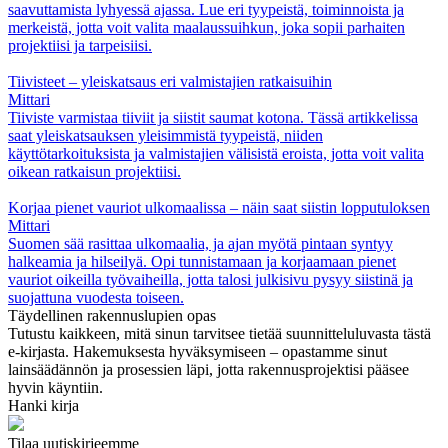
saavuttamista lyhyessä ajassa. Lue eri tyypeistä, toiminnoista ja
merkeistä, jotta voit valita maalaussuihkun, joka sopii parhaiten
projektiisi ja tarpeisiisi.
Tiivisteet – yleiskatsaus eri valmistajien ratkaisuihin
Mittari
Tiiviste varmistaa tiiviit ja siistit saumat kotona. Tässä artikkelissa
saat yleiskatsauksen yleisimmistä tyypeistä, niiden
käyttötarkoituksista ja valmistajien välisistä eroista, jotta voit valita
oikean ratkaisun projektiisi.
Korjaa pienet vauriot ulkomaalissa – näin saat siistin lopputuloksen
Mittari
Suomen sää rasittaa ulkomaalia, ja ajan myötä pintaan syntyy
halkeamia ja hilseilyä. Opi tunnistamaan ja korjaamaan pienet
vauriot oikeilla työvaiheilla, jotta talosi julkisivu pysyy siistinä ja
suojattuna vuodesta toiseen.
Täydellinen rakennuslupien opas
Tutustu kaikkeen, mitä sinun tarvitsee tietää suunnitteluluvasta tästä
e-kirjasta. Hakemuksesta hyväksymiseen – opastamme sinut
lainsäädännön ja prosessien läpi, jotta rakennusprojektisi pääsee
hyvin käyntiin.
Hanki kirja
Tilaa uutiskirjeemme