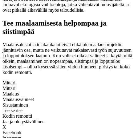
tarjoavat ekologisia vaihtoehtoja, jotka vähentävät muovijätettä ja
ovat pitkällä aikavälillä myös taloudellisia.
Tee maalaamisesta helpompaa ja
siistimpää
Maalausalustat ja telakaukalot eivät ehkä ole maalausprojektin
jännittävin osa, mutta ne vaikuttavat ratkaisevasti työn sujuvuuteen
ja lopputuloksen laatuun. Kun valitset oikeat välineet ja käytät niitä
oikein, maalaaminen on nopeampaa, siistimpää ja lopputulos
tasaisempi – olipa kyseessä sitten yhden huoneen piristys tai koko
kodin remontti.
Mittari
Mittari
Maalaus
Maalausvälineet
Sisustaminen
Tee se itse
Kodin remontti
Jaa ja ole ystävällinen
X
Facebook