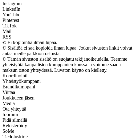
Instagram
LinkedIn
YouTube
Pinterest
TikTok
Mail
RSS
© Ei kopiointia ilman lupaa.
© Sisältöä ei saa kopioida ilman lupaa. Jotkut sivuston linkit voivat
antaa meille palkkion ostoista.
© Tämän sivuston sisältö on suojattu tekijänoikeudella. Teemme
yhteistyötä kaupallisten kumppanien kanssa ja voimme saada
maksun oston yhteydessä. Luvaton käyttö on kielletty.
Koordinointi
Yhteistyökumppani
Brändikumppani
Viittaa
Joukkueen jäsen
Media
Ota yhteyttä
foorumi
Pidä silmällä
Rekisteröidy
SoMe
Tiedotuskirje