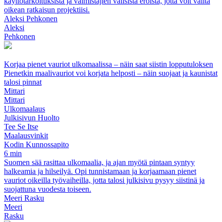
käyttötarkoituksista ja valmistajien välisistä eroista, jotta voit valita
oikean ratkaisun projektiisi.
Aleksi Pehkonen
Aleksi
Pehkonen
Korjaa pienet vauriot ulkomaalissa – näin saat siistin lopputuloksen
Pienetkin maalivauriot voi korjata helposti – näin suojaat ja kaunistat
talosi pinnat
Mittari
Mittari
Ulkomaalaus
Julkisivun Huolto
Tee Se Itse
Maalausvinkit
Kodin Kunnossapito
6 min
Suomen sää rasittaa ulkomaalia, ja ajan myötä pintaan syntyy
halkeamia ja hilseilyä. Opi tunnistamaan ja korjaamaan pienet
vauriot oikeilla työvaiheilla, jotta talosi julkisivu pysyy siistinä ja
suojattuna vuodesta toiseen.
Meeri Rasku
Meeri
Rasku