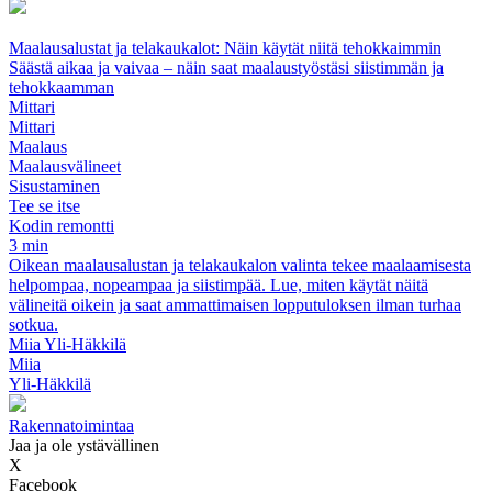
Maalausalustat ja telakaukalot: Näin käytät niitä tehokkaimmin
Säästä aikaa ja vaivaa – näin saat maalaustyöstäsi siistimmän ja
tehokkaamman
Mittari
Mittari
Maalaus
Maalausvälineet
Sisustaminen
Tee se itse
Kodin remontti
3 min
Oikean maalausalustan ja telakaukalon valinta tekee maalaamisesta
helpompaa, nopeampaa ja siistimpää. Lue, miten käytät näitä
välineitä oikein ja saat ammattimaisen lopputuloksen ilman turhaa
sotkua.
Miia Yli-Häkkilä
Miia
Yli-Häkkilä
Rakennatoimintaa
Jaa ja ole ystävällinen
X
Facebook