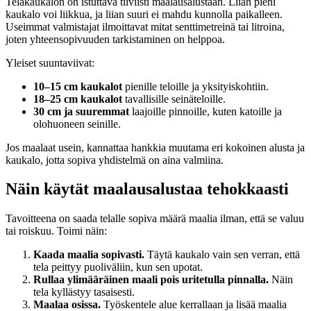
Telakaukalon on istuttava tiiviisti maalausalustaan. Liian pieni
kaukalo voi liikkua, ja liian suuri ei mahdu kunnolla paikalleen.
Useimmat valmistajat ilmoittavat mitat senttimetreinä tai litroina,
joten yhteensopivuuden tarkistaminen on helppoa.
Yleiset suuntaviivat:
10–15 cm kaukalot
pienille teloille ja yksityiskohtiin.
18–25 cm kaukalot
tavallisille seinäteloille.
30 cm ja suuremmat
laajoille pinnoille, kuten katoille ja
olohuoneen seinille.
Jos maalaat usein, kannattaa hankkia muutama eri kokoinen alusta ja
kaukalo, jotta sopiva yhdistelmä on aina valmiina.
Näin käytät maalausalustaa tehokkaasti
Tavoitteena on saada telalle sopiva määrä maalia ilman, että se valuu
tai roiskuu. Toimi näin:
Kaada maalia sopivasti.
Täytä kaukalo vain sen verran, että
tela peittyy puoliväliin, kun sen upotat.
Rullaa ylimääräinen maali pois uritetulla pinnalla.
Näin
tela kyllästyy tasaisesti.
Maalaa osissa.
Työskentele alue kerrallaan ja lisää maalia