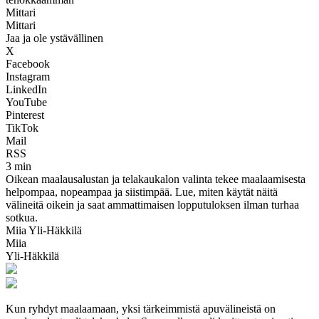
Mittari
Mittari
Jaa ja ole ystävällinen
X
Facebook
Instagram
LinkedIn
YouTube
Pinterest
TikTok
Mail
RSS
3 min
Oikean maalausalustan ja telakaukalon valinta tekee maalaamisesta
helpompaa, nopeampaa ja siistimpää. Lue, miten käytät näitä
välineitä oikein ja saat ammattimaisen lopputuloksen ilman turhaa
sotkua.
Miia Yli-Häkkilä
Miia
Yli-Häkkilä
Kun ryhdyt maalaamaan, yksi tärkeimmistä apuvälineistä on