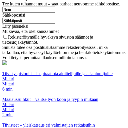
Tee kuten tuhannet muut – saat parhaat neuvomme sähköpostitse.
Sähköpostisi
Liity jäseneksi
Mukavaa, että olet kanssamme!
Rekisteröitymällä hyväksyn sivuston säännöt ja
tietosuojakäytännöt.
Sinusta tulee osa postituslistaamme rekisteröityessäsi, mikä
tarkoittaa, että hyväksyt käyttöehtomme ja henkilötietokäytäntömme.
Voit tietysti peruuttaa tilauksen milloin tahansa.
Tiivistyspistoolit – inspiraatiota aloittelijoille ja asiantuntijoille
Mittari
Mittari
6 min
Maalaussuihkut – valitse työn koon ja tyypin mukaan
Mittari
Mittari
2 min
Tiivisteet – yleiskatsaus eri valmistajien ratkaisuihin