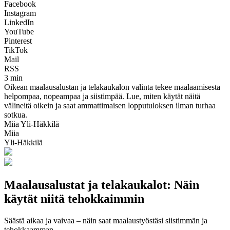
Facebook
Instagram
LinkedIn
YouTube
Pinterest
TikTok
Mail
RSS
3 min
Oikean maalausalustan ja telakaukalon valinta tekee maalaamisesta
helpompaa, nopeampaa ja siistimpää. Lue, miten käytät näitä
välineitä oikein ja saat ammattimaisen lopputuloksen ilman turhaa
sotkua.
Miia Yli-Häkkilä
Miia
Yli-Häkkilä
Maalausalustat ja telakaukalot: Näin
käytät niitä tehokkaimmin
Säästä aikaa ja vaivaa – näin saat maalaustyöstäsi siistimmän ja
tehokkaamman