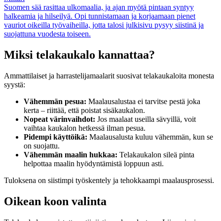
Suomen sää rasittaa ulkomaalia, ja ajan myötä pintaan syntyy
halkeamia ja hilseilyä. Opi tunnistamaan ja korjaamaan pienet
vauriot oikeilla työvaiheilla, jotta talosi julkisivu pysyy siistinä ja
suojattuna vuodesta toiseen.
Miksi telakaukalo kannattaa?
Ammattilaiset ja harrastelijamaalarit suosivat telakaukaloita monesta
syystä:
Vähemmän pesua:
Maalausalustaa ei tarvitse pestä joka
kerta – riittää, että poistat sisäkaukalon.
Nopeat värinvaihdot:
Jos maalaat useilla sävyillä, voit
vaihtaa kaukalon hetkessä ilman pesua.
Pidempi käyttöikä:
Maalausalusta kuluu vähemmän, kun se
on suojattu.
Vähemmän maalin hukkaa:
Telakaukalon sileä pinta
helpottaa maalin hyödyntämistä loppuun asti.
Tuloksena on siistimpi työskentely ja tehokkaampi maalausprosessi.
Oikean koon valinta