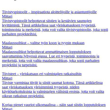
Tiivistyspistoolit – inspiraatiota aloittelijoille ja asiantuntijoille
Mittari
Tiivistyspistoolit helpottavat siistien ja kestävien saumojen
levittämistä. Tässä artikkelissa saat yleiskatsauksen tyypeistä,
toiminnoista ja merkeistä, jotta voit valita tiivistyspistoolin, joka sopii
parhaiten projekteihisi.
Maalaussuihkut – valitse työn koon ja tyypin mukaan
Mittari
Maalaussuihkut helpottavat ammattimaisen lopputuloksen
saavuttamista lyhyessä ajassa. Lue eri tyypeistä, toiminnoista ja
merkeistä, jotta voit valita maalaussuihkun, joka sopii parhaiten
projektiisi ja tarpeisiisi.
Tiivisteet – yleiskatsaus eri valmistajien ratkaisuihin
Mittari
Tiiviste varmistaa tiiviit ja siistit saumat kotona. Tässä artikkelissa
saat yleiskatsauksen yleisimmistä tyypeistä, niiden
käyttötarkoituksista ja valmistajien välisistä eroista, jotta voit valita
oikean ratkaisun projektiisi.
Korjaa pienet vauriot ulkomaalissa – näin saat siistin lopputuloksen
Mittari