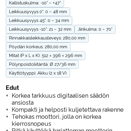
Kallistuskulma: -10° – +47°
Leikkuusyvyys 0°: 0 – 48 mm
Leikkuusyvyys 45°: 0 – 34 mm
Leikkuusyvyys -10°: 21 – 32 mm
Jiirikulma: 0 – 70°
Rinnakkaisleikkausleveys: 280,00 mm
Pöydän korkeus: 280,00 mm
Mitat (P x L x K): 512 × 396 × 296 mm
Pölynpoistoliitäntä: Ø 27/36 mm
Käyttötyyppi: Akku (2 x 18 V)
Edut
Korkea tarkkuus digitaalisen säädön
ansiosta
Kompakti ja helposti kuljetettava rakenne
Tehokas moottori, jolla on korkea
kierrosnopeus
Pitkä käyttöikä harjattoman moottorin