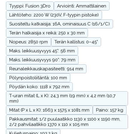
Tyyppi: Fusion 3Dro
Arviointi: Ammattilainen
Lähtöteho: 2200 W (230V, F-tyypin pistoke)
Suositeltu katkaisija: 16A, ominaisuus C (16/1/C)
Terän halkaisija x reikä: 250 x 30 mm
Nopeus: 2850 rpm
Terän kallistus: 0–45°
Maks. leikkuusyvyys 45°: 56 mm
Maks. leikkuusyvyys 90°: 79 mm
Reunaleikkauskapasiteetti: 914 mm
Pölynpoistoliitäntä: 100 mm
Pöydän koko: 1118 x 792 mm
T-uran mitat (L x K): 24,3 mm (19 mm) x 4,2 mm (10,7
mm)
Mitat (P x L x K): 1663 x 1575 x 1081 mm
Paino: 157 kg
Pakkausmitat: 1/2 puulaatikko 1130 x 1100 x 1190 mm,
2/2 pahvilaatikko 1370 x 110 x 105 mm
Kuljetuspaino: 193,2 kg