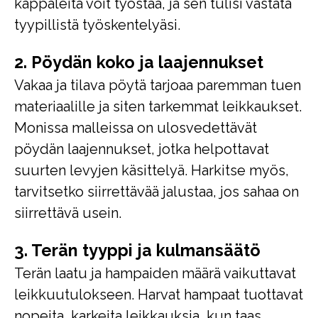
kappaleita voit työstää, ja sen tulisi vastata
tyypillistä työskentelyäsi.
2. Pöydän koko ja laajennukset
Vakaa ja tilava pöytä tarjoaa paremman tuen
materiaalille ja siten tarkemmat leikkaukset.
Monissa malleissa on ulosvedettävät
pöydän laajennukset, jotka helpottavat
suurten levyjen käsittelyä. Harkitse myös,
tarvitsetko siirrettävää jalustaa, jos sahaa on
siirrettävä usein.
3. Terän tyyppi ja kulmansäätö
Terän laatu ja hampaiden määrä vaikuttavat
leikkuutulokseen. Harvat hampaat tuottavat
nopeita, karkeita leikkauksia, kun taas