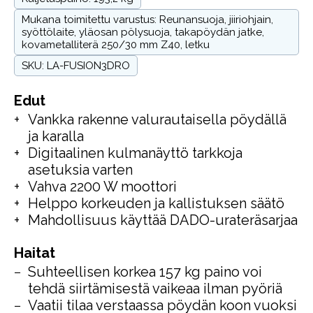
Mukana toimitettu varustus: Reunansuoja, jiiriohjain,
syöttölaite, yläosan pölysuoja, takapöydän jatke,
kovametalliterä 250/30 mm Z40, letku
SKU: LA-FUSION3DRO
Edut
Vankka rakenne valurautaisella pöydällä
ja karalla
Digitaalinen kulmanäyttö tarkkoja
asetuksia varten
Vahva 2200 W moottori
Helppo korkeuden ja kallistuksen säätö
Mahdollisuus käyttää DADO-urateräsarjaa
Haitat
Suhteellisen korkea 157 kg paino voi
tehdä siirtämisestä vaikeaa ilman pyöriä
Vaatii tilaa verstaassa pöydän koon vuoksi