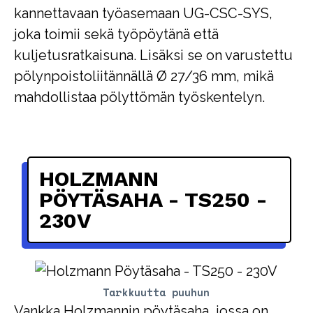
kannettavaan työasemaan UG-CSC-SYS,
joka toimii sekä työpöytänä että
kuljetusratkaisuna. Lisäksi se on varustettu
pölynpoistoliitännällä Ø 27/36 mm, mikä
mahdollistaa pölyttömän työskentelyn.
HOLZMANN
PÖYTÄSAHA - TS250 -
230V
Tarkkuutta puuhun
Vankka Holzmannin pöytäsaha, jossa on