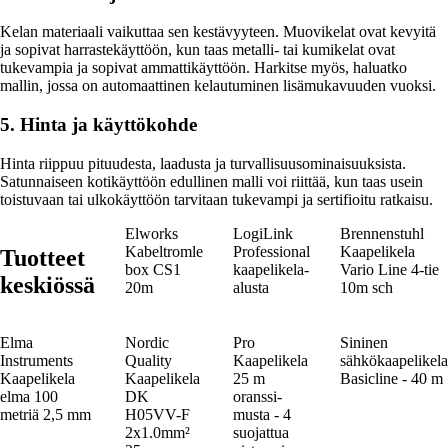
Kelan materiaali vaikuttaa sen kestävyyteen. Muovikelat ovat kevyitä
ja sopivat harrastekäyttöön, kun taas metalli- tai kumikelat ovat
tukevampia ja sopivat ammattikäyttöön. Harkitse myös, haluatko
mallin, jossa on automaattinen kelautuminen lisämukavuuden vuoksi.
5. Hinta ja käyttökohde
Hinta riippuu pituudesta, laadusta ja turvallisuusominaisuuksista.
Satunnaiseen kotikäyttöön edullinen malli voi riittää, kun taas usein
toistuvaan tai ulkokäyttöön tarvitaan tukevampi ja sertifioitu ratkaisu.
Elworks
LogiLink
Brennenstuhl
Kabeltromle
Professional
Kaapelikela
Tuotteet
box CS1
kaapelikela-
Vario Line 4-tie
keskiössä
20m
alusta
10m sch
Elma
Nordic
Pro
Sininen
Instruments
Quality
Kaapelikela
sähkökaapelikela
Kaapelikela
Kaapelikela
25 m
Basicline - 40 m
elma 100
DK
oranssi-
metriä 2,5 mm
H05VV-F
musta - 4
2x1.0mm²
suojattua