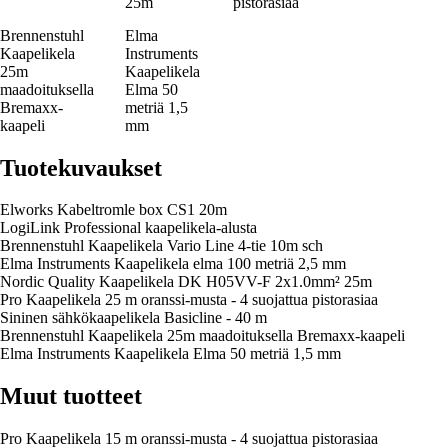
25m
pistorasiaa
Brennenstuhl
Elma
Kaapelikela
Instruments
25m
Kaapelikela
maadoituksella
Elma 50
Bremaxx-
metriä 1,5
kaapeli
mm
Tuotekuvaukset
Elworks Kabeltromle box CS1 20m
LogiLink Professional kaapelikela-alusta
Brennenstuhl Kaapelikela Vario Line 4-tie 10m sch
Elma Instruments Kaapelikela elma 100 metriä 2,5 mm
Nordic Quality Kaapelikela DK H05VV-F 2x1.0mm² 25m
Pro Kaapelikela 25 m oranssi-musta - 4 suojattua pistorasiaa
Sininen sähkökaapelikela Basicline - 40 m
Brennenstuhl Kaapelikela 25m maadoituksella Bremaxx-kaapeli
Elma Instruments Kaapelikela Elma 50 metriä 1,5 mm
Muut tuotteet
Pro Kaapelikela 15 m oranssi-musta - 4 suojattua pistorasiaa