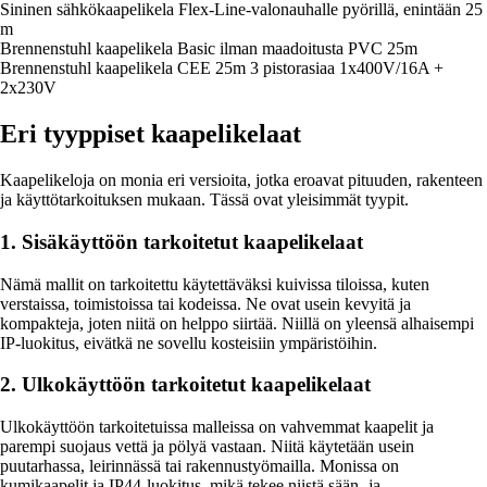
Sininen sähkökaapelikela Flex-Line-valonauhalle pyörillä, enintään 25
m
Brennenstuhl kaapelikela Basic ilman maadoitusta PVC 25m
Brennenstuhl kaapelikela CEE 25m 3 pistorasiaa 1x400V/16A +
2x230V
Eri tyyppiset kaapelikelaat
Kaapelikeloja on monia eri versioita, jotka eroavat pituuden, rakenteen
ja käyttötarkoituksen mukaan. Tässä ovat yleisimmät tyypit.
1. Sisäkäyttöön tarkoitetut kaapelikelaat
Nämä mallit on tarkoitettu käytettäväksi kuivissa tiloissa, kuten
verstaissa, toimistoissa tai kodeissa. Ne ovat usein kevyitä ja
kompakteja, joten niitä on helppo siirtää. Niillä on yleensä alhaisempi
IP-luokitus, eivätkä ne sovellu kosteisiin ympäristöihin.
2. Ulkokäyttöön tarkoitetut kaapelikelaat
Ulkokäyttöön tarkoitetuissa malleissa on vahvemmat kaapelit ja
parempi suojaus vettä ja pölyä vastaan. Niitä käytetään usein
puutarhassa, leirinnässä tai rakennustyömailla. Monissa on
kumikaapelit ja IP44-luokitus, mikä tekee niistä sään- ja