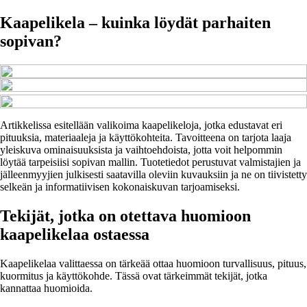
Kaapelikela – kuinka löydät parhaiten
sopivan?
Artikkelissa esitellään valikoima kaapelikeloja, jotka edustavat eri
pituuksia, materiaaleja ja käyttökohteita. Tavoitteena on tarjota laaja
yleiskuva ominaisuuksista ja vaihtoehdoista, jotta voit helpommin
löytää tarpeisiisi sopivan mallin. Tuotetiedot perustuvat valmistajien ja
jälleenmyyjien julkisesti saatavilla oleviin kuvauksiin ja ne on tiivistetty
selkeän ja informatiivisen kokonaiskuvan tarjoamiseksi.
Tekijät, jotka on otettava huomioon
kaapelikelaa ostaessa
Kaapelikelaa valittaessa on tärkeää ottaa huomioon turvallisuus, pituus,
kuormitus ja käyttökohde. Tässä ovat tärkeimmät tekijät, jotka
kannattaa huomioida.