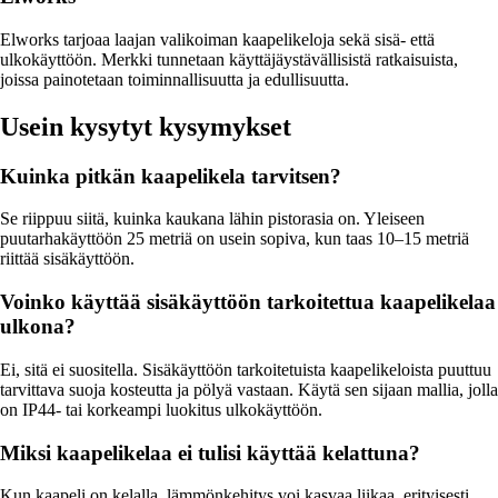
Elworks tarjoaa laajan valikoiman kaapelikeloja sekä sisä- että
ulkokäyttöön. Merkki tunnetaan käyttäjäystävällisistä ratkaisuista,
joissa painotetaan toiminnallisuutta ja edullisuutta.
Usein kysytyt kysymykset
Kuinka pitkän kaapelikela tarvitsen?
Se riippuu siitä, kuinka kaukana lähin pistorasia on. Yleiseen
puutarhakäyttöön 25 metriä on usein sopiva, kun taas 10–15 metriä
riittää sisäkäyttöön.
Voinko käyttää sisäkäyttöön tarkoitettua kaapelikelaa
ulkona?
Ei, sitä ei suositella. Sisäkäyttöön tarkoitetuista kaapelikeloista puuttuu
tarvittava suoja kosteutta ja pölyä vastaan. Käytä sen sijaan mallia, jolla
on IP44- tai korkeampi luokitus ulkokäyttöön.
Miksi kaapelikelaa ei tulisi käyttää kelattuna?
Kun kaapeli on kelalla, lämmönkehitys voi kasvaa liikaa, erityisesti