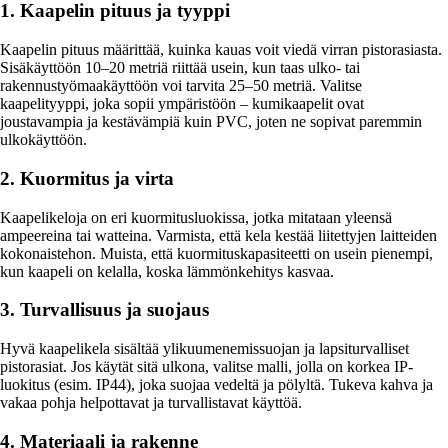
1. Kaapelin pituus ja tyyppi
Kaapelin pituus määrittää, kuinka kauas voit viedä virran pistorasiasta.
Sisäkäyttöön 10–20 metriä riittää usein, kun taas ulko- tai
rakennustyömaakäyttöön voi tarvita 25–50 metriä. Valitse
kaapelityyppi, joka sopii ympäristöön – kumikaapelit ovat
joustavampia ja kestävämpiä kuin PVC, joten ne sopivat paremmin
ulkokäyttöön.
2. Kuormitus ja virta
Kaapelikeloja on eri kuormitusluokissa, jotka mitataan yleensä
ampeereina tai watteina. Varmista, että kela kestää liitettyjen laitteiden
kokonaistehon. Muista, että kuormituskapasiteetti on usein pienempi,
kun kaapeli on kelalla, koska lämmönkehitys kasvaa.
3. Turvallisuus ja suojaus
Hyvä kaapelikela sisältää ylikuumenemissuojan ja lapsiturvalliset
pistorasiat. Jos käytät sitä ulkona, valitse malli, jolla on korkea IP-
luokitus (esim. IP44), joka suojaa vedeltä ja pölyltä. Tukeva kahva ja
vakaa pohja helpottavat ja turvallistavat käyttöä.
4. Materiaali ja rakenne