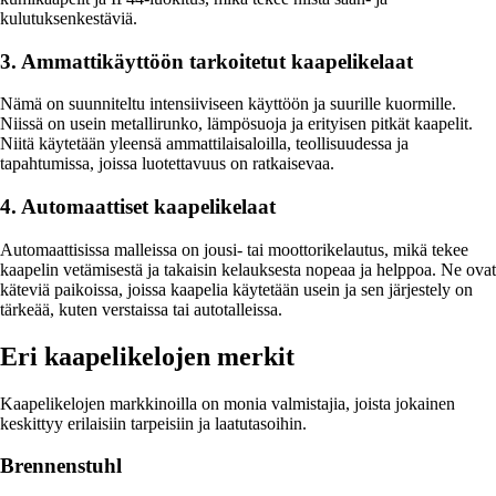
kulutuksenkestäviä.
3. Ammattikäyttöön tarkoitetut kaapelikelaat
Nämä on suunniteltu intensiiviseen käyttöön ja suurille kuormille.
Niissä on usein metallirunko, lämpösuoja ja erityisen pitkät kaapelit.
Niitä käytetään yleensä ammattilaisaloilla, teollisuudessa ja
tapahtumissa, joissa luotettavuus on ratkaisevaa.
4. Automaattiset kaapelikelaat
Automaattisissa malleissa on jousi- tai moottorikelautus, mikä tekee
kaapelin vetämisestä ja takaisin kelauksesta nopeaa ja helppoa. Ne ovat
käteviä paikoissa, joissa kaapelia käytetään usein ja sen järjestely on
tärkeää, kuten verstaissa tai autotalleissa.
Eri kaapelikelojen merkit
Kaapelikelojen markkinoilla on monia valmistajia, joista jokainen
keskittyy erilaisiin tarpeisiin ja laatutasoihin.
Brennenstuhl