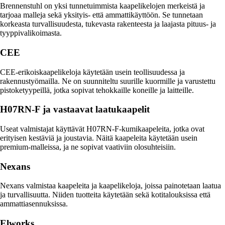
Brennenstuhl on yksi tunnetuimmista kaapelikelojen merkeistä ja
tarjoaa malleja sekä yksityis- että ammattikäyttöön. Se tunnetaan
korkeasta turvallisuudesta, tukevasta rakenteesta ja laajasta pituus- ja
tyyppivalikoimasta.
CEE
CEE-erikoiskaapelikeloja käytetään usein teollisuudessa ja
rakennustyömailla. Ne on suunniteltu suurille kuormille ja varustettu
pistoketyypeillä, jotka sopivat tehokkaille koneille ja laitteille.
H07RN-F ja vastaavat laatukaapelit
Useat valmistajat käyttävät H07RN-F-kumikaapeleita, jotka ovat
erityisen kestäviä ja joustavia. Näitä kaapeleita käytetään usein
premium-malleissa, ja ne sopivat vaativiin olosuhteisiin.
Nexans
Nexans valmistaa kaapeleita ja kaapelikeloja, joissa painotetaan laatua
ja turvallisuutta. Niiden tuotteita käytetään sekä kotitalouksissa että
ammattiasennuksissa.
Elworks