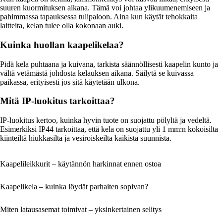
suuren kuormituksen aikana. Tämä voi johtaa ylikuumenemiseen ja
pahimmassa tapauksessa tulipaloon. Aina kun käytät tehokkaita
laitteita, kelan tulee olla kokonaan auki.
Kuinka huollan kaapelikelaa?
Pidä kela puhtaana ja kuivana, tarkista säännöllisesti kaapelin kunto ja
vältä vetämästä johdosta kelauksen aikana. Säilytä se kuivassa
paikassa, erityisesti jos sitä käytetään ulkona.
Mitä IP-luokitus tarkoittaa?
IP-luokitus kertoo, kuinka hyvin tuote on suojattu pölyltä ja vedeltä.
Esimerkiksi IP44 tarkoittaa, että kela on suojattu yli 1 mm:n kokoisilta
kiinteiltä hiukkasilta ja vesiroiskeilta kaikista suunnista.
Kaapelileikkurit – käytännön harkinnat ennen ostoa
Kaapelikela – kuinka löydät parhaiten sopivan?
Miten latausasemat toimivat – yksinkertainen selitys