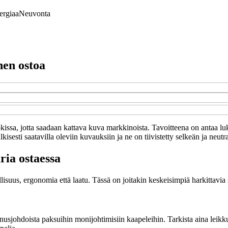
ergiaa
Neuvonta
nen ostoa
okissa, jotta saadaan kattava kuva markkinoista. Tavoitteena on antaa luk
kisesti saatavilla oleviin kuvauksiin ja ne on tiivistetty selkeän ja neutr
ria ostaessa
isuus, ergonomia että laatu. Tässä on joitakin keskeisimpiä harkittavia 
ennusjohdoista paksuihin monijohtimisiin kaapeleihin. Tarkista aina leikk