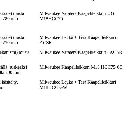
riaate) musta
Milwaukee Varaterä Kaapelileikkuri UG
la 280 mm
M18HCC75
riaate) musta
Milwaukee Leuka + Terä Kaapelileikkuri -
la 250 mm
ACSR
ekanismi) musta
Milwaukee Varaterä Kaapelileikkuri - ACSR
m
ällä, ruskeaksi
Milwaukee Kaapelileikkuri M18 HCC75-0C
alla 200 mm
käsitelty,
Milwaukee Leuka + Terä Kaapelileikkuri
mm
M18HCC GW