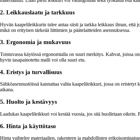
materiaaliin. Liian pieni leikkuri voi vahingoittaa sekä työkalua että kaa
2. Leikkauslaatu ja tarkkuus
Hyvän kaapelileikkurin tulee antaa siisti ja tarkka leikkaus ilman, että jo
mikä on erityisen tärkeää liittimien ja päätelaitteiden asennuksessa.
3. Ergonomia ja mukavuus
Toistuvassa käytössä ergonomialla on suuri merkitys. Kahvat, joissa on l
hyvin tasapainotettu malli voi olla suuri etu.
4. Eristys ja turvallisuus
Sähköasennustöissä kannattaa valita kaapelileikkuri, jossa on eristetyt
aikana.
5. Huolto ja kestävyys
Laadukas kaapelileikkuri voi kestää vuosia, jos sitä huolletaan oikein. Pu
6. Hinta ja käyttötaso
Hinta vaihtelee materiaalien, rakenteen ja mahdollisten erikoisominaisuu