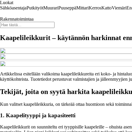
Luokat
Sähköasentaja
Putkityöt
Muurari
Puuseppä
Mittari
Kerros
Katto
Viemäri
En
Rakennatoimintaa
Kaapelileikkurit – käytännön harkinnat en
Artikkelissa esitellään valikoima kaapelileikkureita eri koko- ja hintalu
käyttökohteista. Tuotetiedot perustuvat valmistajien ja jälleenmyyjien jul
Tekijät, joita on syytä harkita kaapelileikku
Kun valitset kaapelileikkuria, on tärkeää ottaa huomioon sekä toiminnall
1. Kaapelityyppi ja kapasiteetti
Kaapelileikkurit on suunniteltu eri tyyppisille kaapeleille – ohuista as