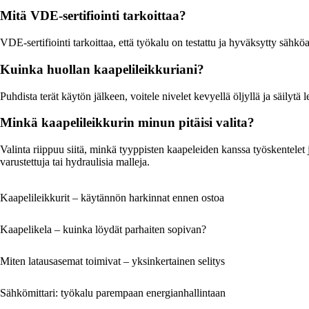
Mitä VDE-sertifiointi tarkoittaa?
VDE-sertifiointi tarkoittaa, että työkalu on testattu ja hyväksytty sähkö
Kuinka huollan kaapelileikkuriani?
Puhdista terät käytön jälkeen, voitele nivelet kevyellä öljyllä ja säilytä l
Minkä kaapelileikkurin minun pitäisi valita?
Valinta riippuu siitä, minkä tyyppisten kaapeleiden kanssa työskentelet 
varustettuja tai hydraulisia malleja.
Kaapelileikkurit – käytännön harkinnat ennen ostoa
Kaapelikela – kuinka löydät parhaiten sopivan?
Miten latausasemat toimivat – yksinkertainen selitys
Sähkömittari: työkalu parempaan energianhallintaan