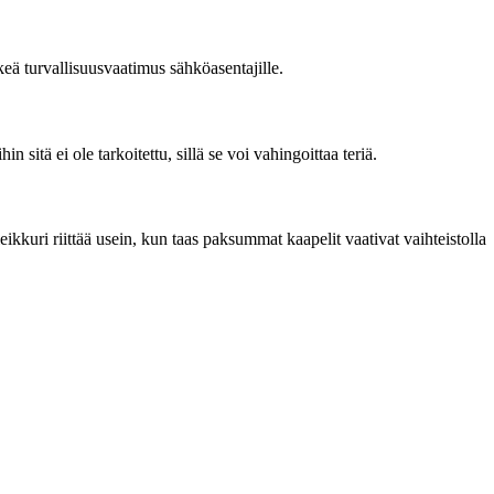
rkeä turvallisuusvaatimus sähköasentajille.
n sitä ei ole tarkoitettu, sillä se voi vahingoittaa teriä.
ikkuri riittää usein, kun taas paksummat kaapelit vaativat vaihteistolla