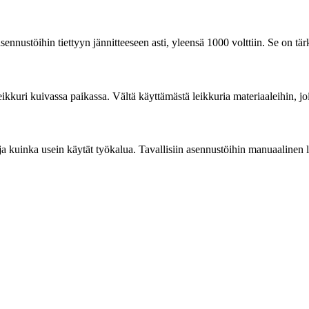
asennustöihin tiettyyn jännitteeseen asti, yleensä 1000 volttiin. Se on tä
eikkuri kuivassa paikassa. Vältä käyttämästä leikkuria materiaaleihin, joihi
ja kuinka usein käytät työkalua. Tavallisiin asennustöihin manuaalinen le