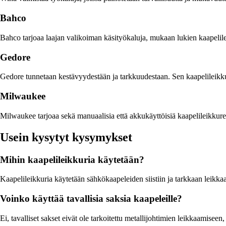
Bahco
Bahco tarjoaa laajan valikoiman käsityökaluja, mukaan lukien kaapelilei
Gedore
Gedore tunnetaan kestävyydestään ja tarkkuudestaan. Sen kaapelileikkuri
Milwaukee
Milwaukee tarjoaa sekä manuaalisia että akkukäyttöisiä kaapelileikkure
Usein kysytyt kysymykset
Mihin kaapelileikkuria käytetään?
Kaapelileikkuria käytetään sähkökaapeleiden siistiin ja tarkkaan leikka
Voinko käyttää tavallisia saksia kaapeleille?
Ei, tavalliset sakset eivät ole tarkoitettu metallijohtimien leikkaamise