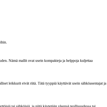
ihin.
uuden. Nämä mallit ovat usein kompakteja ja helppoja kuljettaa
iset leikkurit eivät riitä. Tätä tyyppiä käyttävät usein sähköasentajat ja
töisiä tai sähköisiä, ja niitä käytetään yleensä teollisuudessa tai