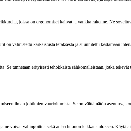
kkureita, joissa on ergonomiset kahvat ja vankka rakenne. Ne soveltuvat 
t on valmistettu karkaistusta teräksestä ja suunniteltu kestämään intens
ita. Se tunnetaan erityisesti tehokkaista sähkömalleistaan, jotka tekev
amiseen ilman johtimien vaurioitumista. Se on välttämätön asennus-, kor
en, ja ne voivat vahingoittua sekä antaa huonon leikkaustuloksen. Käytä a