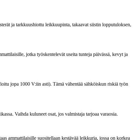
rästerät ja tarkkuushiottu leikkuupinta, takaavat siistin lopputuloksen,
tilaisille, jotka työskentelevät useita tunteja päivässä, kevyt ja
ioitu jopa 1000 V:iin asti). Tämä vähentää sähköiskun riskiä työn
aikassa. Vaihda kuluneet osat, jos valmistaja tarjoaa varaosia.
as ammattilaisille suositellaan kestävää leikkuria, jossa on korkea