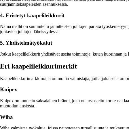
suurjännitekaapeleiden asennuksessa.
4. Eristetyt kaapelileikkurit
Nämä mallit on suunniteltu jännitteisten johtojen parissa työskentelyyn j
johtavien johtojen läheisyydessä.
5. Yhdistelmätyökalut
Jotkut kaapelileikkurit yhdistävät useita toimintoja, kuten kuorinnan ja l
Eri kaapelileikkurimerkit
Kaapelileikkurimarkkinoilla on monia valmistajia, joilla jokaisella on 
Knipex
Knipex on tunnettu saksalainen brändi, joka on arvostettu korkeasta la
muotoilun ansiosta.
Wiha
Wiha valmistaa työkaluja, joissa painotetaan turvallisuutta ja mukavuutta