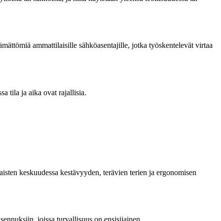
ämättömiä ammattilaisille sähköasentajille, jotka työskentelevät virtaa
tila ja aika ovat rajallisia.
ilaisten keskuudessa kestävyyden, terävien terien ja ergonomisen
sennuksiin, joissa turvallisuus on ensisijainen.