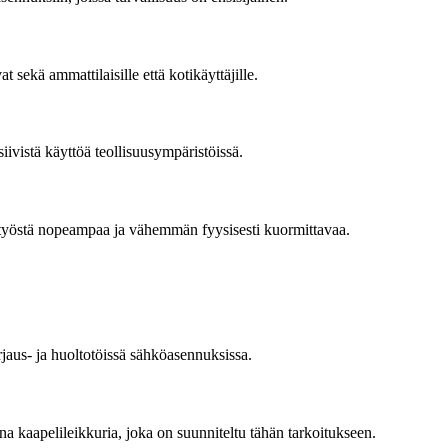
sekä ammattilaisille että kotikäyttäjille.
iivistä käyttöä teollisuusympäristöissä.
ät työstä nopeampaa ja vähemmän fyysisesti kuormittavaa.
jaus- ja huoltotöissä sähköasennuksissa.
ina kaapelileikkuria, joka on suunniteltu tähän tarkoitukseen.