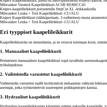
Knipex Kaapelileikkurit, joissa on muovipinnoitetut eristetyt kahvat
Milwaukee Varaterä Kaapelileikkuri ACSR M18HCC45
Knipex-kaapelileikkurit porrastetulla StepCut XL -leikkauksella
Milwaukee Leuka + Terä Kaapelileikkuri -CU/ALU
Knipex Kaapelileikkuri (räikkäperiaate, 3-vaihteinen) musta atramen
Milwaukee Leuka + Terä Kaapelileikkuri -CU/ALU
Eri tyyppiset kaapelileikkurit
Kaapelileikkureita on monenlaisia, ja ne eroavat toisistaan koon, toim
1. Manuaaliset kaapelileikkurit
Perinteinen manuaalinen kaapelileikkuri sopii tavallisiin asennuskaapel
työkalupakissa.
2. Vaihteistolla varustetut kaapelileikkurit
Vaihteistolla varustetut mallit hyödyntävät mekaanista välitystä leikkaus
asentajat, jotka työskentelevät suurempien poikkipintojen kanssa.
3. Hydrauliset kaapelileikkurit
Hydraulisia kaapelileikkureita käytetään erittäin paksuille kaapeleille, 