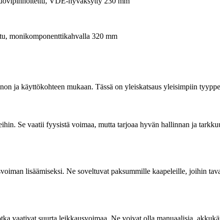
, muovipinnoitettu, VDE-hyväksytty 230 mm
toitu, monikomponenttikahvalla 320 mm
innon ja käyttökohteen mukaan. Tässä on yleiskatsaus yleisimpiin tyyppe
eihin. Se vaatii fyysistä voimaa, mutta tarjoaa hyvän hallinnan ja tarkk
voiman lisäämiseksi. Ne soveltuvat paksummille kaapeleille, joihin tavall
jotka vaativat suurta leikkausvoimaa. Ne voivat olla manuaalisia, akkukäyt