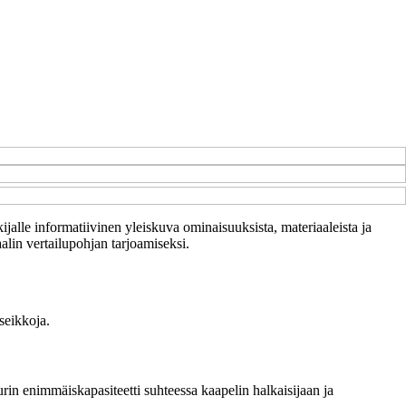
ijalle informatiivinen yleiskuva ominaisuuksista, materiaaleista ja
aalin vertailupohjan tarjoamiseksi.
seikkoja.
urin enimmäiskapasiteetti suhteessa kaapelin halkaisijaan ja