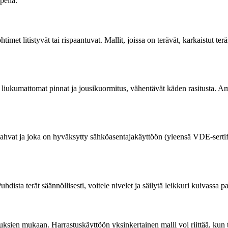
pelia.
htimet litistyvät tai rispaantuvat. Mallit, joissa on terävät, karkaistut te
iukumattomat pinnat ja jousikuormitus, vähentävät käden rasitusta. Ammat
 kahvat ja joka on hyväksytty sähköasentajakäyttöön (yleensä VDE-sertif
hdista terät säännöllisesti, voitele nivelet ja säilytä leikkuri kuivassa p
ksien mukaan. Harrastuskäyttöön yksinkertainen malli voi riittää, kun ta