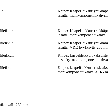
ut
Knipex Kaapelileikkuri (räikkäpe
lakattu, monikomponenttikahval
leikkuri
Knipex Kaapelileikkuri (räikkäpe
lakattu, monikomponenttikahval
leikkuri
Knipex Kaapelileikkuri (räikkäm
lakattu, VDE-hyväksytty 280 m
leikkuri
Knipex-kaapelileikkuri kaksoister
käsitelty, monikomponenttikahv
leikkuri
Knipex kaapelileikkuri, ruskeaksi 
monikomponenttikahvalla 165 
ttikahvalla 280 mm