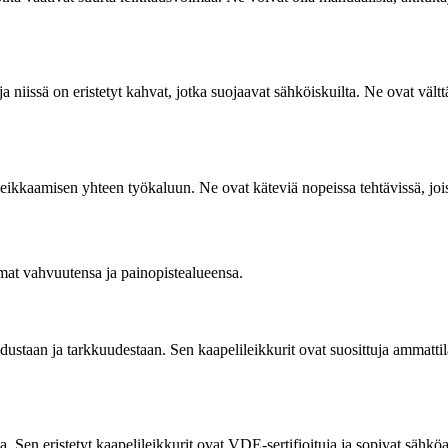
a niissä on eristetyt kahvat, jotka suojaavat sähköiskuilta. Ne ovat vältt
eikkaamisen yhteen työkaluun. Ne ovat käteviä nopeissa tehtävissä, joissa 
omat vahvuutensa ja painopistealueensa.
adustaan ja tarkkuudestaan. Sen kaapelileikkurit ovat suosittuja ammatt
. Sen eristetyt kaapelileikkurit ovat VDE-sertifioituja ja sopivat sähköa