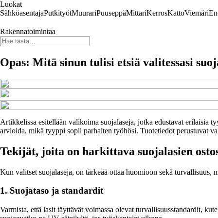
Luokat
Sähköasentaja
Putkityöt
Muurari
Puuseppä
Mittari
Kerros
Katto
Viemäri
En
Rakennatoimintaa
Opas: Mitä sinun tulisi etsiä valitessasi suoj
Artikkelissa esitellään valikoima suojalaseja, jotka edustavat erilaisia 
arvioida, mikä tyyppi sopii parhaiten työhösi. Tuotetiedot perustuvat val
Tekijät, joita on harkittava suojalasien osto
Kun valitset suojalaseja, on tärkeää ottaa huomioon sekä turvallisuus, m
1. Suojataso ja standardit
Varmista, että lasit täyttävät voimassa olevat turvallisuusstandardit, k