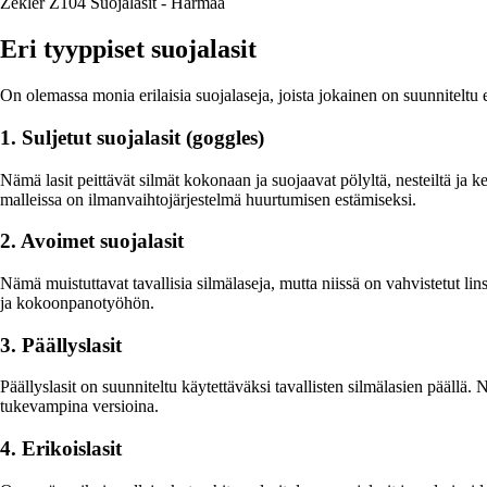
Zekler Z104 Suojalasit - Harmaa
Eri tyyppiset suojalasit
On olemassa monia erilaisia suojalaseja, joista jokainen on suunniteltu eri
1. Suljetut suojalasit (goggles)
Nämä lasit peittävät silmät kokonaan ja suojaavat pölyltä, nesteiltä ja 
malleissa on ilmanvaihtojärjestelmä huurtumisen estämiseksi.
2. Avoimet suojalasit
Nämä muistuttavat tavallisia silmälaseja, mutta niissä on vahvistetut l
ja kokoonpanotyöhön.
3. Päällyslasit
Päällyslasit on suunniteltu käytettäväksi tavallisten silmälasien päällä
tukevampina versioina.
4. Erikoislasit