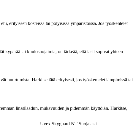
tu, erityisesti kosteissa tai pölyisissä ympäristöissä. Jos työskentelet
ät kypärää tai kuulosuojaimia, on tärkeää, että lasit sopivat yhteen
t huurtumista. Harkitse tätä erityisesti, jos työskentelet lämpimissä tai
in paremman linssilaadun, mukavuuden ja pidemmän käyttöiän. Harkitse,
Uvex Skyguard NT Suojalasit