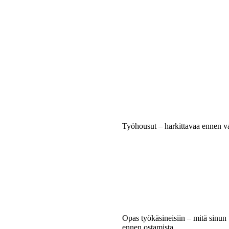
Työhousut – harkittavaa ennen va
Opas työkäsineisiin – mitä sinun t
ennen ostamista