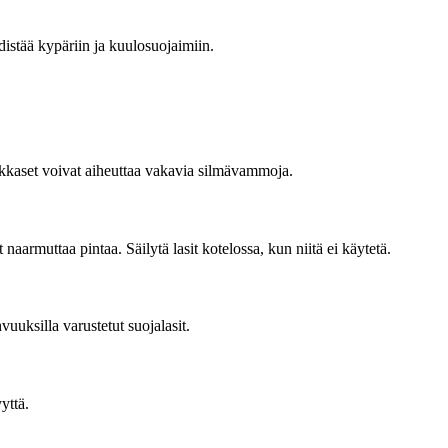
distää kypäriin ja kuulosuojaimiin.
 hiukkaset voivat aiheuttaa vakavia silmävammoja.
naarmuttaa pintaa. Säilytä lasit kotelossa, kun niitä ei käytetä.
vuuksilla varustetut suojalasit.
yttä.