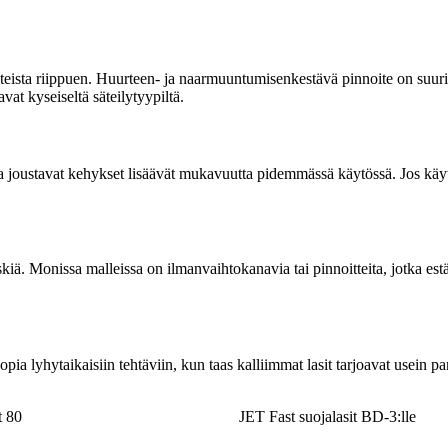
uhteista riippuen. Huurteen- ja naarmuuntumisenkestävä pinnoite on suuri e
avat kyseiseltä säteilytyypiltä.
t ja joustavat kehykset lisäävät mukavuutta pidemmässä käytössä. Jos käyt
ä. Monissa malleissa on ilmanvaihtokanavia tai pinnoitteita, jotka estävä
 sopia lyhytaikaisiin tehtäviin, kun taas kalliimmat lasit tarjoavat use
t 80
JET Fast suojalasit BD-3:lle