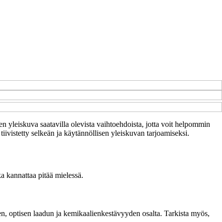
nen yleiskuva saatavilla olevista vaihtoehdoista, jotta voit helpommin
 tiivistetty selkeän ja käytännöllisen yleiskuvan tarjoamiseksi.
ka kannattaa pitää mielessä.
yden, optisen laadun ja kemikaalienkestävyyden osalta. Tarkista myös,