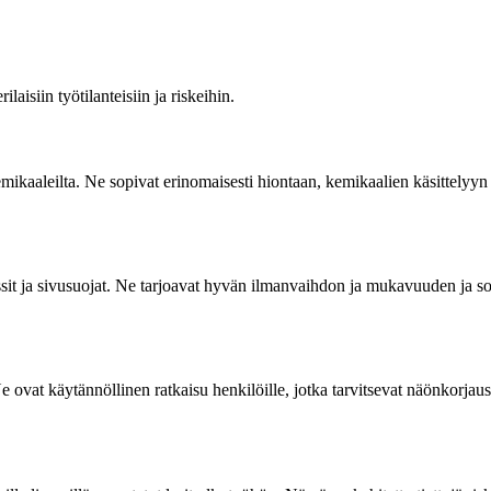
laisiin työtilanteisiin ja riskeihin.
kemikaaleilta. Ne sopivat erinomaisesti hiontaan, kemikaalien käsittelyyn
inssit ja sivusuojat. Ne tarjoavat hyvän ilmanvaihdon ja mukavuuden ja s
. Ne ovat käytännöllinen ratkaisu henkilöille, jotka tarvitsevat näönkorj