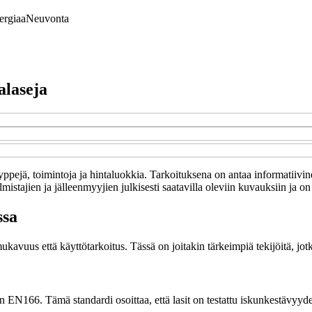
ergiaa
Neuvonta
alaseja
tyyppejä, toimintoja ja hintaluokkia. Tarkoituksena on antaa informatiivi
mistajien ja jälleenmyyjien julkisesti saatavilla oleviin kuvauksiin ja on
ssa
ukavuus että käyttötarkoitus. Tässä on joitakin tärkeimpiä tekijöitä, jot
uten EN166. Tämä standardi osoittaa, että lasit on testattu iskunkestävy