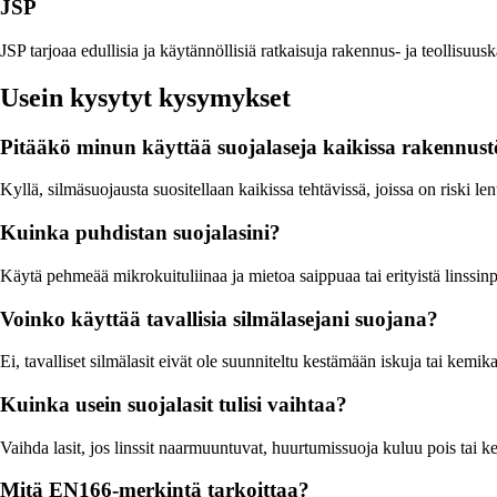
JSP
JSP tarjoaa edullisia ja käytännöllisiä ratkaisuja rakennus- ja teollis
Usein kysytyt kysymykset
Pitääkö minun käyttää suojalaseja kaikissa rakennust
Kyllä, silmäsuojausta suositellaan kaikissa tehtävissä, joissa on riski l
Kuinka puhdistan suojalasini?
Käytä pehmeää mikrokuituliinaa ja mietoa saippuaa tai erityistä linssinpu
Voinko käyttää tavallisia silmälasejani suojana?
Ei, tavalliset silmälasit eivät ole suunniteltu kestämään iskuja tai kemika
Kuinka usein suojalasit tulisi vaihtaa?
Vaihda lasit, jos linssit naarmuuntuvat, huurtumissuoja kuluu pois tai k
Mitä EN166-merkintä tarkoittaa?