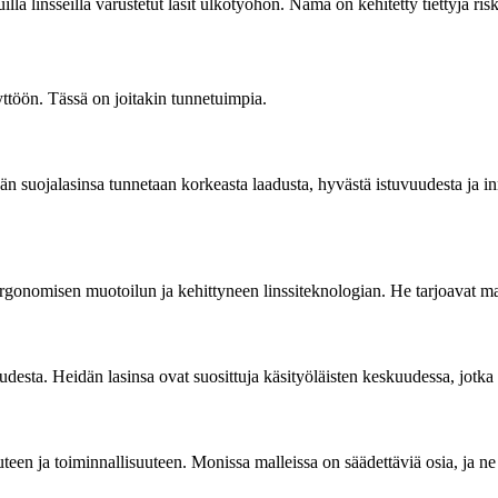
illa linsseillä varustetut lasit ulkotyöhön. Nämä on kehitetty tiettyjä ris
yttöön. Tässä on joitakin tunnetuimpia.
n suojalasinsa tunnetaan korkeasta laadusta, hyvästä istuvuudesta ja inno
ergonomisen muotoilun ja kehittyneen linssiteknologian. He tarjoavat mal
esta. Heidän lasinsa ovat suosittuja käsityöläisten keskuudessa, jotka h
uteen ja toiminnallisuuteen. Monissa malleissa on säädettäviä osia, ja 