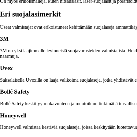
On myös erikoismalleja, kuten hitsauslasit, laser-suojalasit ja polarisoidu
Eri suojalasimerkit
Useat valmistajat ovat erikoistuneet kehittämään suojalaseja ammattikä
3M
3M on yksi laajimmalle levinneistä suojavarusteiden valmistajista. Heidä
naarmuja.
Uvex
Saksalaisella Uvexilla on laaja valikoima suojalaseja, jotka yhdistävät 
Bollé Safety
Bollé Safety keskittyy mukavuuteen ja muotoiluun tinkimättä turvallisuud
Honeywell
Honeywell valmistaa kestäviä suojalaseja, joissa keskitytään luotettavu