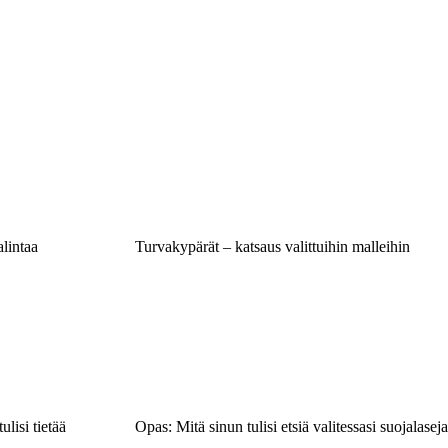
lintaa
Turvakypärät – katsaus valittuihin malleihin
ulisi tietää
Opas: Mitä sinun tulisi etsiä valitessasi suojalaseja