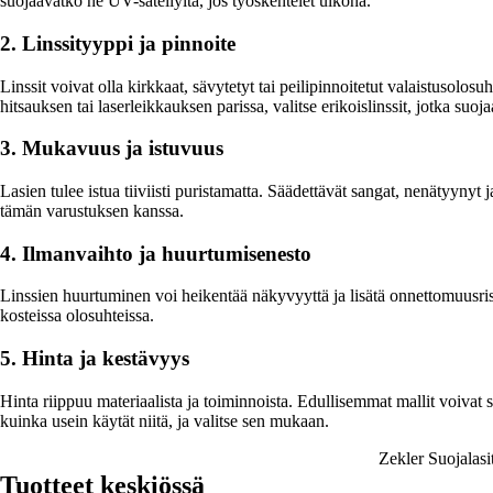
suojaavatko ne UV-säteilyltä, jos työskentelet ulkona.
2. Linssityyppi ja pinnoite
Linssit voivat olla kirkkaat, sävytetyt tai peilipinnoitetut valaistusolos
hitsauksen tai laserleikkauksen parissa, valitse erikoislinssit, jotka suoja
3. Mukavuus ja istuvuus
Lasien tulee istua tiiviisti puristamatta. Säädettävät sangat, nenätyyny
tämän varustuksen kanssa.
4. Ilmanvaihto ja huurtumisenesto
Linssien huurtuminen voi heikentää näkyvyyttä ja lisätä onnettomuusriski
kosteissa olosuhteissa.
5. Hinta ja kestävyys
Hinta riippuu materiaalista ja toiminnoista. Edullisemmat mallit voivat
kuinka usein käytät niitä, ja valitse sen mukaan.
Zekler Suojalasi
Tuotteet keskiössä