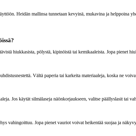
uuskäyttöön. Heidän mallinsa tunnetaan kevyinä, mukavina ja helppoina yh
öissä?
entävistä hiukkasista, pölystä, kipinöistä tai kemikaaleista. Jopa pienet
hdistusnestettä. Vältä paperia tai karkeita materiaaleja, koska ne voivat 
aleja. Jos käytät silmälaseja näönkorjaukseen, valitse päällyslasit tai vah
ehys vahingoittuu. Jopa pienet vauriot voivat heikentää suojaa ja näkyvy