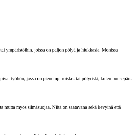
 tai ympäristöihin, joissa on paljon pölyä ja hiukkasia. Monissa
opivat työhön, jossa on pienempi roiske- tai pölyriski, kuten puusepän-
austa mutta myös silmäsuojaa. Niitä on saatavana sekä kevyinä että