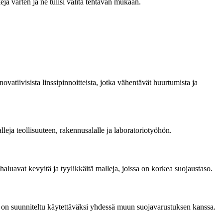
kejä varten ja ne tulisi valita tehtävän mukaan.
vatiivisista linssipinnoitteista, jotka vähentävät huurtumista ja
leja teollisuuteen, rakennusalalle ja laboratoriotyöhön.
aluavat kevyitä ja tyylikkäitä malleja, joissa on korkea suojaustaso.
ne on suunniteltu käytettäväksi yhdessä muun suojavarustuksen kanssa.