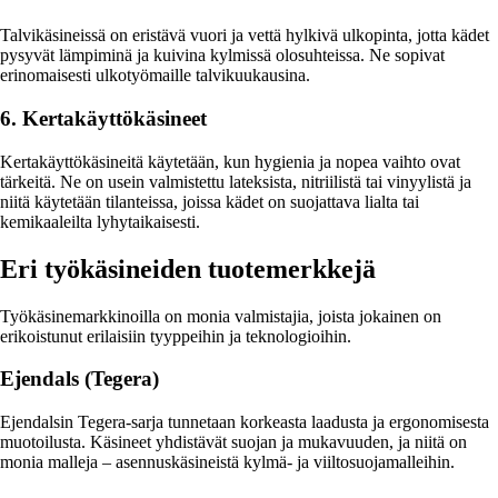
Talvikäsineissä on eristävä vuori ja vettä hylkivä ulkopinta, jotta kädet
pysyvät lämpiminä ja kuivina kylmissä olosuhteissa. Ne sopivat
erinomaisesti ulkotyömaille talvikuukausina.
6. Kertakäyttökäsineet
Kertakäyttökäsineitä käytetään, kun hygienia ja nopea vaihto ovat
tärkeitä. Ne on usein valmistettu lateksista, nitriilistä tai vinyylistä ja
niitä käytetään tilanteissa, joissa kädet on suojattava lialta tai
kemikaaleilta lyhytaikaisesti.
Eri työkäsineiden tuotemerkkejä
Työkäsinemarkkinoilla on monia valmistajia, joista jokainen on
erikoistunut erilaisiin tyyppeihin ja teknologioihin.
Ejendals (Tegera)
Ejendalsin Tegera-sarja tunnetaan korkeasta laadusta ja ergonomisesta
muotoilusta. Käsineet yhdistävät suojan ja mukavuuden, ja niitä on
monia malleja – asennuskäsineistä kylmä- ja viiltosuojamalleihin.