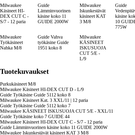
Milwaukee
Guide
Milwaukee
Guide
Käsineet HI-
Lämminvuorinen
Iskunkestävät
Vedenpitä
DEX CUT C -
käsine koko 11
käsineet KAT
käsine ko
S/7 - 12 paria
GUIDE 2000W
3 M/8
10 GUID
775W
Milwaukee
Guide Vahva
Milwaukee
Työkäsineet
työkäsine Guide
KÄSINEET
Nahka M/8
1951 koko 8
ISKUSUOJA
CUT 5/E -
L/9
Tuotekuvaukset
Purkukäsineet M/8
Milwaukee Käsineet HI-DEX CUT D - L/9
Guide Työkäsine Guide 5112 koko 8
Milwaukee Käsineet Kat. 3 XXL/11 | 12 paria
Guide Työkäsine Guide 5112 koko 7
Milwaukee KÄSINEET ISKUSUOJA CUT 5/E - XXL/11
Guide Työkäsine koko 7 GUIDE 44
Milwaukee Käsineet HI-DEX CUT C - S/7 - 12 paria
Guide Lämminvuorinen käsine koko 11 GUIDE 2000W
Milwaukee Iskunkestävät käsineet KAT 3 M/8