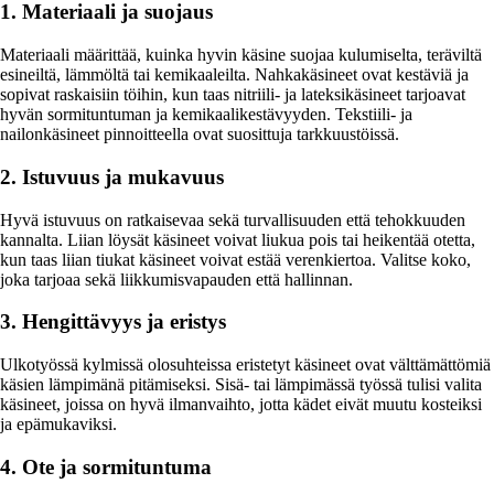
1. Materiaali ja suojaus
Materiaali määrittää, kuinka hyvin käsine suojaa kulumiselta, teräviltä
esineiltä, lämmöltä tai kemikaaleilta. Nahkakäsineet ovat kestäviä ja
sopivat raskaisiin töihin, kun taas nitriili- ja lateksikäsineet tarjoavat
hyvän sormituntuman ja kemikaalikestävyyden. Tekstiili- ja
nailonkäsineet pinnoitteella ovat suosittuja tarkkuustöissä.
2. Istuvuus ja mukavuus
Hyvä istuvuus on ratkaisevaa sekä turvallisuuden että tehokkuuden
kannalta. Liian löysät käsineet voivat liukua pois tai heikentää otetta,
kun taas liian tiukat käsineet voivat estää verenkiertoa. Valitse koko,
joka tarjoaa sekä liikkumisvapauden että hallinnan.
3. Hengittävyys ja eristys
Ulkotyössä kylmissä olosuhteissa eristetyt käsineet ovat välttämättömiä
käsien lämpimänä pitämiseksi. Sisä- tai lämpimässä työssä tulisi valita
käsineet, joissa on hyvä ilmanvaihto, jotta kädet eivät muutu kosteiksi
ja epämukaviksi.
4. Ote ja sormituntuma