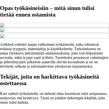
Opas työkäsineisiin – mitä sinun tulisi
tietää ennen ostamista
Artikkeli esittelee laajan valikoiman työkäsineitä, jotka edustavat
erilaisia tyyppejä, materiaaleja ja käyttökohteita. Tarkoituksena on
antaa yleiskuva tärkeimmistä ominaisuuksista, jotta voit helpommin
arvioida, mikä tyyppi sopii työhösi. Tuotetiedot perustuvat valmistajien
ja jälleenmyyjien julkisesti saatavilla oleviin kuvauksiin ja ne on
tiivistetty selkeän ja informatiivisen yleiskuvan tarjoamiseksi.
Tekijät, joita on harkittava työkäsineitä
ostettaessa
Kun valitset työkäsineitä, on tärkeää ottaa huomioon sekä suojaustaso,
mukavuus että kestävyys. Tässä on joitakin tärkeimpiä tekijöitä, joita
sinun tulisi harkita.