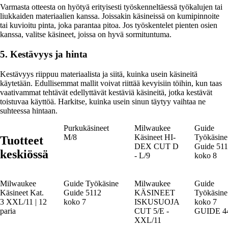
Varmasta otteesta on hyötyä erityisesti työskenneltäessä työkalujen tai
liukkaiden materiaalien kanssa. Joissakin käsineissä on kumipinnoite
tai kuvioitu pinta, joka parantaa pitoa. Jos työskentelet pienten osien
kanssa, valitse käsineet, joissa on hyvä sormituntuma.
5. Kestävyys ja hinta
Kestävyys riippuu materiaalista ja siitä, kuinka usein käsineitä
käytetään. Edullisemmat mallit voivat riittää kevyisiin töihin, kun taas
vaativammat tehtävät edellyttävät kestäviä käsineitä, jotka kestävät
toistuvaa käyttöä. Harkitse, kuinka usein sinun täytyy vaihtaa ne
suhteessa hintaan.
Purkukäsineet
Milwaukee
Guide
M/8
Käsineet HI-
Työkäsine
Tuotteet
DEX CUT D
Guide 51
keskiössä
- L/9
koko 8
Milwaukee
Guide Työkäsine
Milwaukee
Guide
Käsineet Kat.
Guide 5112
KÄSINEET
Työkäsine
3 XXL/11 | 12
koko 7
ISKUSUOJA
koko 7
paria
CUT 5/E -
GUIDE 4
XXL/11