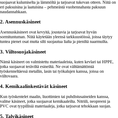
suojaavat kulumiselta ja lämmöltä ja tarjoavat tukevan otteen. Niitä on
eri paksuisina ja laatuisina – pehmeästä vuohennahasta paksuun
naudannahkaan.
2. Asennuskäsineet
Asennuskäsineet ovat kevyitä, joustavia ja tarjoavat hyvän
sormituntuman. Niitä käytetään yleensä tarkkuustöissä, joissa täytyy
tuntea pienet osat mutta silti suojautua lialta ja pieniltä naarmuilta.
3. Viiltosuojakäsineet
Nämä käsineet on valmistettu materiaaleista, kuten kevlari tai HPPE,
jotka suojaavat teräviltä esineiltä. Ne ovat välttämättömiä
työskenneltäessä metallin, lasin tai työkalujen kanssa, joissa on
viiltovaara.
4. Kemikaalinkestävät käsineet
Kun työskentelet maalin, liuottimien tai puhdistusaineiden kanssa,
valitse käsineet, jotka suojaavat kemikaaleilta. Nitriili, neopreeni ja
PVC ovat tyypillisiä materiaaleja, jotka tarjoavat tehokkaan suojan.
5. Talvikäsineet