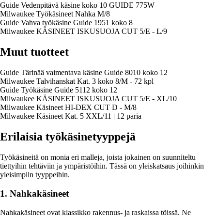
Guide Vedenpitävä käsine koko 10 GUIDE 775W
Milwaukee Työkäsineet Nahka M/8
Guide Vahva työkäsine Guide 1951 koko 8
Milwaukee KÄSINEET ISKUSUOJA CUT 5/E - L/9
Muut tuotteet
Guide Tärinää vaimentava käsine Guide 8010 koko 12
Milwaukee Talvihanskat Kat. 3 koko 8/M - 72 kpl
Guide Työkäsine Guide 5112 koko 12
Milwaukee KÄSINEET ISKUSUOJA CUT 5/E - XL/10
Milwaukee Käsineet HI-DEX CUT D - M/8
Milwaukee Käsineet Kat. 5 XXL/11 | 12 paria
Erilaisia työkäsinetyyppejä
Työkäsineitä on monia eri malleja, joista jokainen on suunniteltu
tiettyihin tehtäviin ja ympäristöihin. Tässä on yleiskatsaus joihinkin
yleisimpiin tyyppeihin.
1. Nahkakäsineet
Nahkakäsineet ovat klassikko rakennus- ja raskaissa töissä. Ne