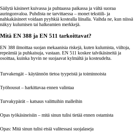
Säilytä käsineet kuivassa ja puhtaassa paikassa ja vältä suoraa
auringonvaloa. Puhdista ne tarvittaessa – monet tekstiili- ja
nahkakäsineet voidaan pyyhkiä kostealla liinalla. Vaihda ne, kun niissä
näkyy kulumisen tai halkeamien merkkejä.
Mitä EN 388 ja EN 511 tarkoittavat?
EN 388 ilmoittaa suojan mekaanisia riskejä, kuten kulumista, viiltoja,
repeämiä ja puhkaisuja, vastaan. EN 511 koskee talvikäsineitä ja
osoittaa, kuinka hyvin ne suojaavat kylmältä ja kosteudelta.
Turvakengät – käytännön tietoa tyypeistä ja toiminnoista
Työhousut – harkittavaa ennen valintaa
Turvakypärät – katsaus valittuihin malleihin
Opas työkäsineisiin – mitä sinun tulisi tietää ennen ostamista
Opas: Mitä sinun tulisi etsiä valitessasi suojalaseja