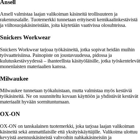
Ansell
Ansell valmistaa laajan valikoiman käsineitä teollisuuteen ja
rakennusalalle. Tuotemerkki tunnetaan erityisesti kemikaalinkestävistä
ja viiltosuojakäsineistään, joita käytetään vaativissa olosuhteissa.
Snickers Workwear
Snickers Workwear tarjoaa työkäsineitä, jotka sopivat heidän muihin
työvaatteisiinsa. Painopiste on joustavuudessa, pidossa ja
kulutuskestävyydessä – ihanteellista käsityöläisille, jotka työskentelevät
monenlaisten materiaalien kanssa.
Milwaukee
Milwaukee tunnetaan työkaluistaan, mutta valmistaa myös kestäviä
työkäsineitä. Ne on suunniteltu kovaan käyttöön ja yhdistävät kestävät
materiaalit hyvään sormituntumaan.
OX-ON
OX-ON on tanskalainen tuotemerkki, joka tarjoaa laajan valikoiman
käsineitä sekä ammattilaisille että yksityiskäyttäjille. Valikoima ulottuu
kevyistä asennuskäsineistä vahvoihin nahkakäsineisiin ja